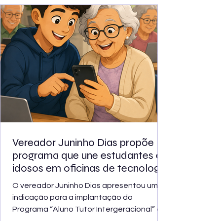
ampliação do serviço, que poderá
oferecer até 100 mil teleconsultas por mês
em todo o país. O atendimento é gratuito,
remoto e sigiloso
Vereador Juninho Dias propõe
programa que une estudantes e
idosos em oficinas de tecnologia
O vereador Juninho Dias apresentou uma
indicação para a implantação do
Programa “Aluno Tutor Intergeracional” em