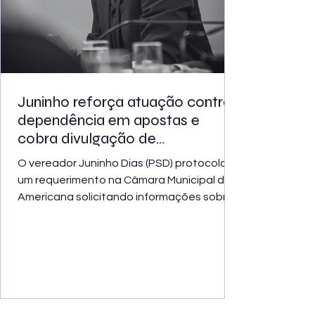
Juninho reforça atuação contra
dependência em apostas e
cobra divulgação de
atendimento ampliado pelo SUS
O vereador Juninho Dias (PSD) protocolou
um requerimento na Câmara Municipal de
Americana solicitando informações sobre
as medidas que serão adotadas pela
Prefeitura para orientar a população e
divulgar o atendimento oferecido pelo
Sistema Único de Saúde às pessoas com
problemas relacionados a jogos e apostas.
O Ministério da Saúde anunciou a