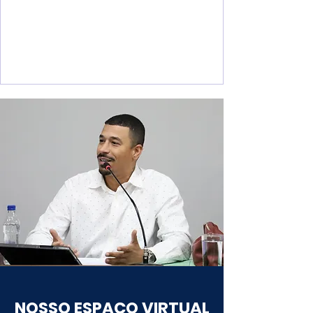
Americana. A proposta é aproveitar a
estrutura e os conhecimentos
desenvolvidos pelos estudantes do 8º ano
no Programa “Aluno Tutor Google” para
promover oficinas de inclusão digital
destinadas aos idosos da comunidade.
Pela iniciativa, os alunos capacitados
atuariam como instrutores, sempre
acompanhados por professores,
servidores ou outros profissionais
responsáv
NOSSO ESPAÇO VIRTUAL