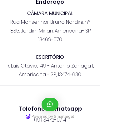
Endereço
CÂMARA MUNICIPAL
Rua Monsenhor Bruno Nardini, nº
1835. Jardim Mirian. Americana- SP,
13469-070
ESCRITÓRIO
R. Luís Otávio, 149 - Antonio Zanaga I,
Americana - SP,
13474-630
Telefone e Whatsapp
Powered by Smartarget
(19) 3472-9714
(19) 98409-9069