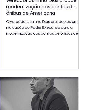
Vereador Juninho Dias propõe
modernização dos pontos de
ônibus de Americana
O vereador Juninho Dias protocolou uma
indicação ao Poder Executivo para a
modernização dos pontos de ônibus de
Americana, com a instalação de
cobertura, iluminação, bancos, recursos de
acessibilidade e informações sobre
horários e itinerários das linhas do
transporte público. A proposta busca
oferecer mais segurança, conforto e
autonomia aos passageiros,
especialmente às pessoas idosas,
gestantes, pessoas com deficiência,
cidadãos com mobilidade reduzida e
usuários acompanha