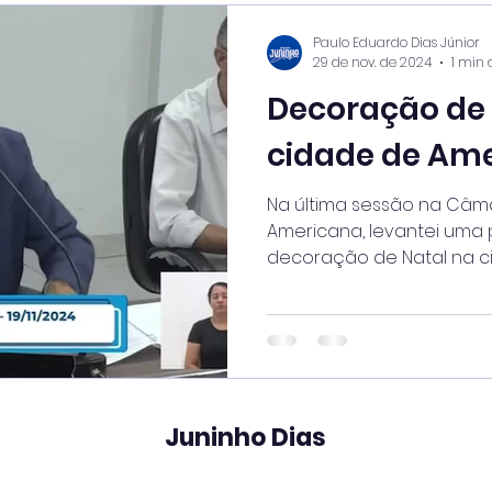
Paulo Eduardo Dias Júnior
29 de nov. de 2024
1 min 
Decoração de 
cidade de Ame
Na última sessão na Câm
Americana, levantei uma 
decoração de Natal na c
Todos os...
Juninho Dias