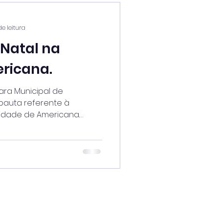
de leitura
Natal na
ricana.
ara Municipal de
pauta referente à
idade de Americana.