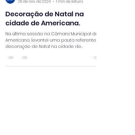
29 de nov. de 2024
1 min de leitura
Decoração de Natal na
cidade de Americana.
Na última sessão na Câmara Municipal de
Americana, levantei uma pauta referente à
decoração de Natal na cidade de
Americana. Todos os...
Juninho Dias
E-mail:
jrdias@camara-americana.sp.gov.br
Whatsapp:
(19) 98409-9069