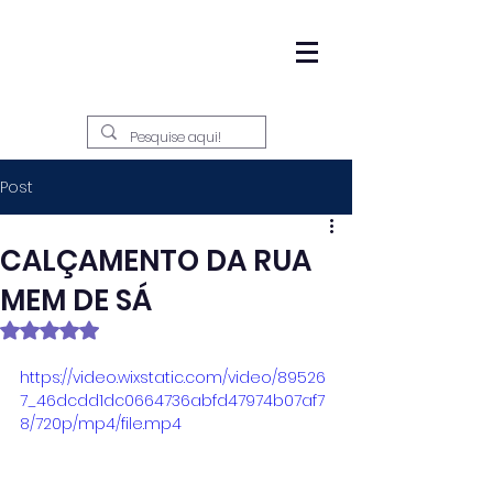
Post
CALÇAMENTO DA RUA
MEM DE SÁ
Avaliado com NaN de 5 estrelas.
https://video.wixstatic.com/video/89526
7_46dcdd1dc0664736abfd47974b07af7
8/720p/mp4/file.mp4