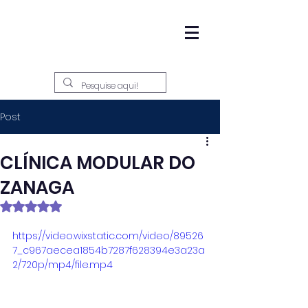
Post
CLÍNICA MODULAR DO
ZANAGA
Avaliado com NaN de 5 estrelas.
https://video.wixstatic.com/video/89526
7_c967aecea1854b7287f628394e3a23a
2/720p/mp4/file.mp4