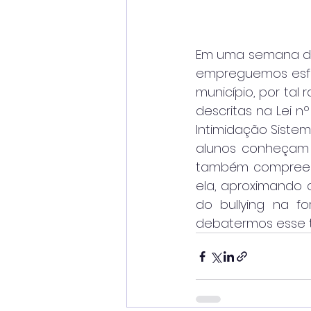
Em uma semana de 
empreguemos esfor
município, por tal
descritas na Lei n
Intimidação Sistemá
alunos conheçam 
também compreend
ela, aproximando c
do bullying na f
debatermos esse 