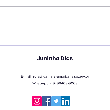
Vereador Juninho Dias
Ver
propõe programa que
pro
une estudantes e idosos
hor
em oficinas de
San
tecnologia
Juninho Dias
E-mail:
jrdias@camara-americana.sp.gov.br
Whatsapp: (19) 98409-9069