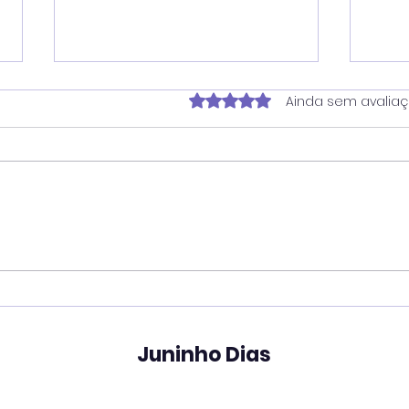
Avaliado com 0 de 5 estrela
Ainda sem avalia
Juninho reforça atuação
Ver
contra dependência em
pro
apostas e cobra
une
divulgação de
em 
atendimento ampliado
tec
Juninho Dias
pelo SUS