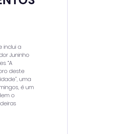
ENTOS
inclui a 
dor Juninho 
s. “A 
bro deste 
Cidade", uma 
mingos, é um 
lem o 
deiras 