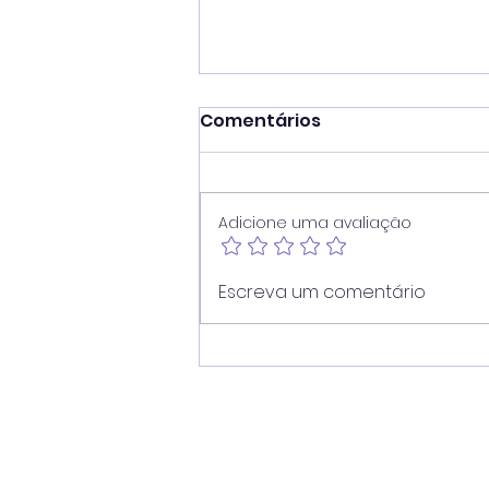
Comentários
Adicione uma avaliação
Vereador Juninho Dias
Escreva um comentário
propõe modernização
dos pontos de ônibus de
Americana