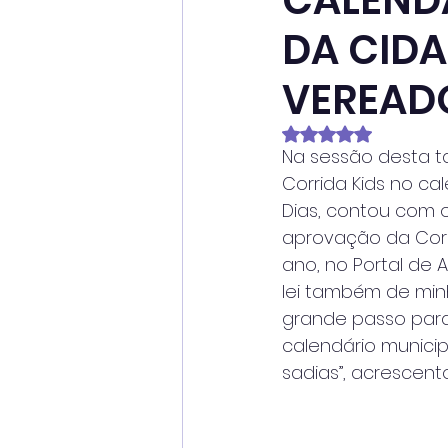
CALENDÁ
DA CIDA
VEREAD
Avaliado com NaN
Na sessão desta tar
Corrida Kids no ca
Dias, contou com o
aprovação da Corr
ano, no Portal de 
lei também de min
grande passo para
calendário municip
sadias”, acrescent