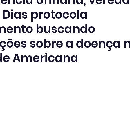
ência Urinária, verea
 Dias protocola
mento buscando
ções sobre a doença 
de Americana
 de 5 estrelas.