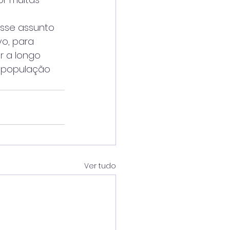
esse assunto 
o, para 
 a longo 
a população 
Ver tudo