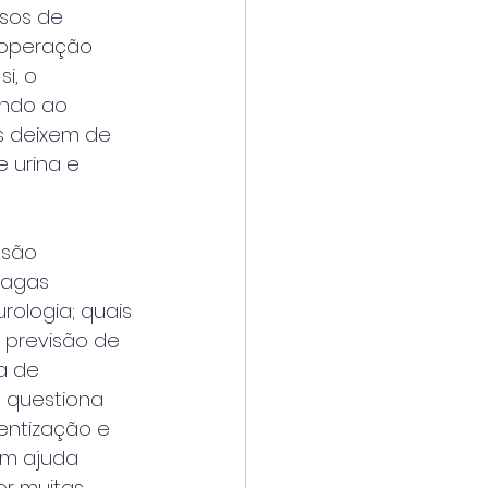
sos de 
 operação 
i, o 
ndo ao 
s deixem de 
 urina e 
 são 
vagas 
ologia; quais 
 previsão de 
a de 
, questiona 
entização e 
em ajuda 
r muitas 