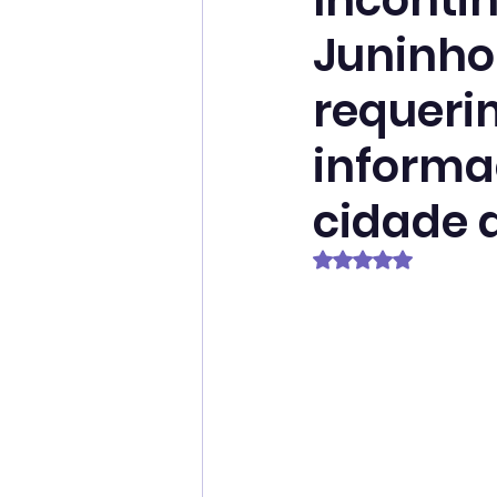
Incontin
Juninho
requeri
informa
cidade 
Avaliado com NaN