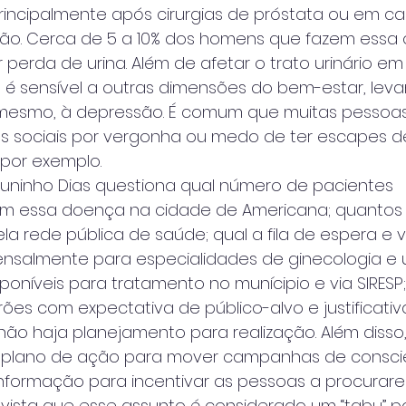
incipalmente após cirurgias de próstata ou em ca
ão. Cerca de 5 a 10% dos homens que fazem essa
erda de urina. Além de afetar o trato urinário em s
 sensível a outras dimensões do bem-estar, leva
 mesmo, à depressão. É comum que muitas pessoa
es sociais por vergonha ou medo de ter escapes de
 por exemplo.
Juninho Dias questiona qual número de pacientes 
m essa doença na cidade de Americana; quantos
 rede pública de saúde; qual a fila de espera e 
ensalmente para especialidades de ginecologia e ur
oníveis para tratamento no munícipio e via SIRESP;
rões com expectativa de público-alvo e justificativ
 não haja planejamento para realização. Além disso
u plano de ação para mover campanhas de consci
nformação para incentivar as pessoas a procurar
vista que esse assunto é considerado um “tabu” po