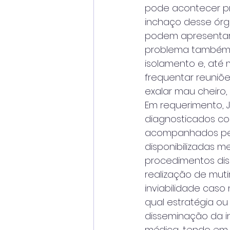
pode acontecer pr
inchaço desse órg
podem apresentar p
problema também é
isolamento e, até
frequentar reuniõ
exalar mau cheiro,
Em requerimento, 
diagnosticados co
acompanhados pela
disponibilizadas m
procedimentos disp
realização de muti
inviabilidade caso
qual estratégia o
disseminação da i
médica, tendo em 