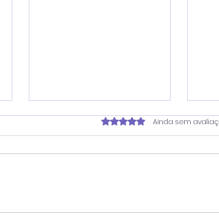
Avaliado com 0 de 5 estrela
Ainda sem avalia
Juninho reforça atuação
Ver
contra dependência em
pro