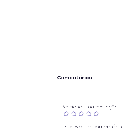
Comentários
Adicione uma avaliação
Vereador Juninho Dias
Escreva um comentário
propõe modernização