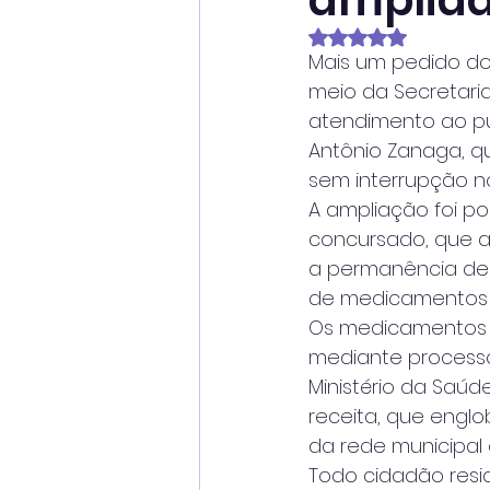
ampliad
Avaliado com NaN
Mais um pedido do
meio da Secretaria
atendimento ao pú
Antônio Zanaga, qu
sem interrupção no
A ampliação foi po
concursado, que a
a permanência des
de medicamentos de
Os medicamentos d
mediante processo
Ministério da Saúd
receita, que engl
da rede municipal
Todo cidadão res