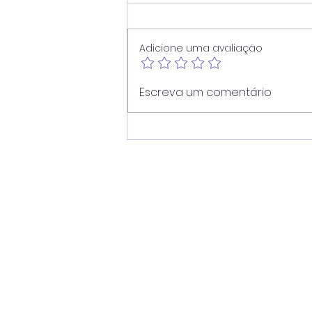
Adicione uma avaliação
Vereador Juninho Dias
Escreva um comentário
propõe modernização
dos pontos de ônibus de
Americana