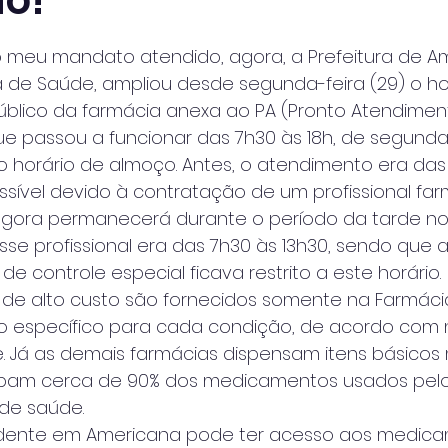
o!
 de 5 estrelas.
 meu mandato atendido, agora, a Prefeitura de Am
 de Saúde, ampliou desde segunda-feira (29) o ho
blico da farmácia anexa ao PA (Pronto Atendiment
e passou a funcionar das 7h30 às 18h, de segunda a
 horário de almoço. Antes, o atendimento era das 
ssível devido à contratação de um profissional fa
gora permanecerá durante o período da tarde no lo
se profissional era das 7h30 às 13h30, sendo que 
 controle especial ficava restrito a este horário.
e alto custo são fornecidos somente na Farmácia
 específico para cada condição, de acordo com 
e. Já as demais farmácias dispensam itens básicos
obam cerca de 90% dos medicamentos usados pelo
 de saúde.
idente em Americana pode ter acesso aos medica