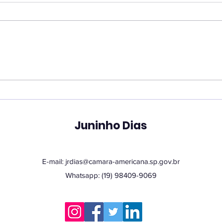
Juninho reforça atuação
Ver
contra dependência em
pro
apostas e cobra
une
divulgação de
em 
atendimento ampliado
tec
Juninho Dias
pelo SUS
E-mail:
jrdias@camara-americana.sp.gov.br
Whatsapp: (19) 98409-9069