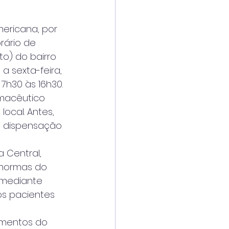
ericana, por 
rário de 
o) do bairro 
 sexta-feira, 
7h30 às 16h30.
rmacêutico 
cal. Antes, 
a dispensação 
 Central, 
normas do 
 mediante 
s pacientes 
mentos do 