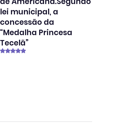
de Americana.Segundo
lei municipal, a
concessão da
“Medalha Princesa
Tecelã”
Avaliado com NaN de 5 estrelas.