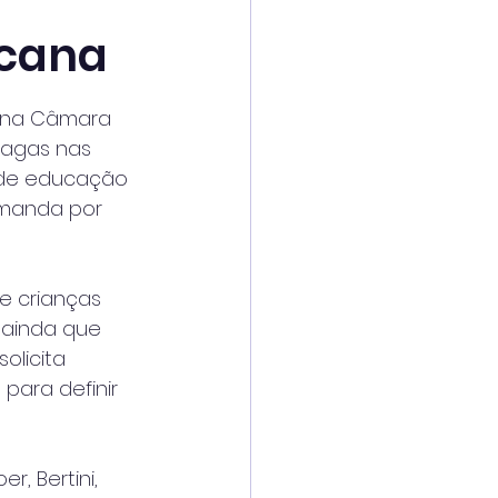
icana
5 na Câmara 
vagas nas 
 de educação 
emanda por 
e crianças 
 ainda que 
licita 
para definir 
, Bertini, 