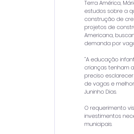
Terra América, Már
estudos sobre a q
construção de cre
projetos de const
Americana, buscan
demanda por vaga
"A educação infant
crianças tenham a
preciso esclarece
de vagas e melhora
Juninho Dias.
O requerimento vi
investimentos nece
municipais. 