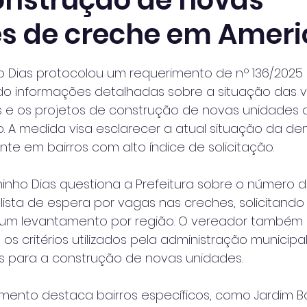
onstrução de novas
s de creche em Amer
 de 5 estrelas.
o Dias protocolou um requerimento de nº 136/202
ando informações detalhadas sobre a situação das 
s e os projetos de construção de novas unidades
pio. A medida visa esclarecer a atual situação da d
te em bairros com alto índice de solicitação.
nho Dias questiona a Prefeitura sobre o número d
sta de espera por vagas nas creches, solicitando
um levantamento por região. O vereador também so
s critérios utilizados pela administração municipal 
ias para a construção de novas unidades.
mento destaca bairros específicos, como Jardim Boer