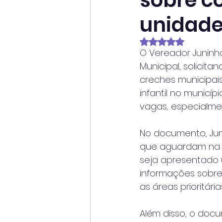
sobre c
unidade
Avaliado com NaN
O Vereador Juninh
Municipal, solicit
creches municipai
infantil no municí
vagas, especialmen
No documento, Juni
que aguardam na li
seja apresentado 
informações sobre o
as áreas prioritár
Além disso, o docu