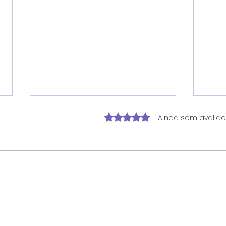
Avaliado com 0 de 5 estrela
Ainda sem avalia
Verador Juninho Dias
Ver
propõe ampliação do
soli
horário do Banco de
for