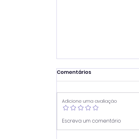
Comentários
Adicione uma avaliação
Vereador Juninho Dias
Escreva um comentário
propõe programa que
une estudantes e idosos