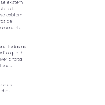
 se existem 
etos de 
se existem 
ros de 
 crescente 
que todas as 
dito que é 
er a falta 
stacou 
 e os 
eches 