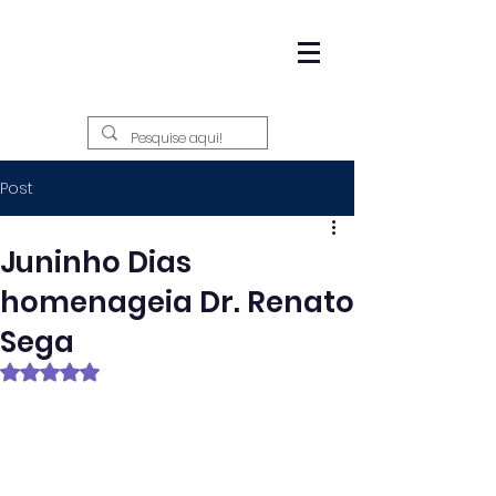
Post
Juninho Dias
homenageia Dr. Renato
Sega
Avaliado com NaN de 5 estrelas.