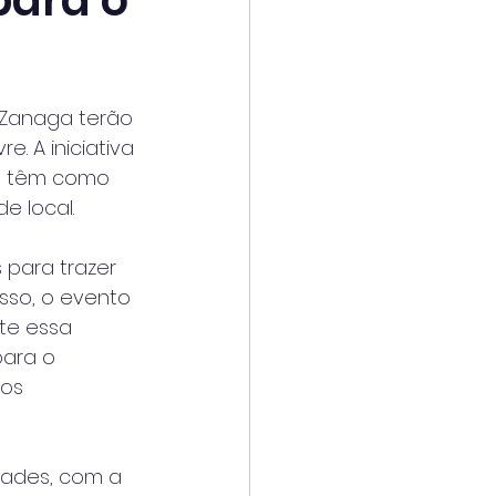
para o
 Zanaga terão 
. A iniciativa 
ue têm como 
e local.
 para trazer 
so, o evento 
te essa 
para o 
os 
dades, com a 