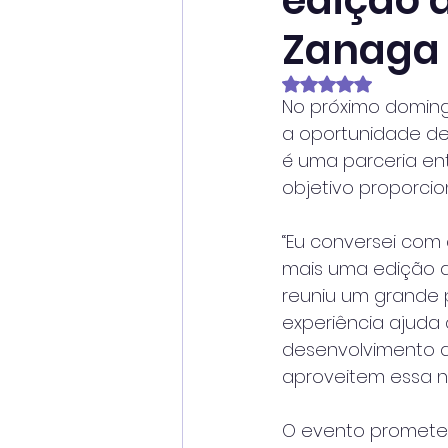
edição 
Zanaga
Avaliado com NaN
No próximo domingo
a oportunidade de 
é uma parceria ent
objetivo proporcio
“Eu conversei com 
mais uma edição d
reuniu um grande p
experiência ajuda 
desenvolvimento 
aproveitem essa no
O evento promete 