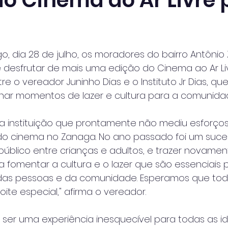
do Cinema ao Ar Livre 
 de 5 estrelas.
, dia 28 de julho, os moradores do bairro Antônio
desfrutar de mais uma edição do Cinema ao Ar Livre
re o vereador Juninho Dias e o Instituto Jr Dias, q
nar momentos de lazer e cultura para a comunidad
a instituição que prontamente não mediu esforços
o cinema no Zanaga. No ano passado foi um suces
úblico entre crianças e adultos, e trazer novamen
a fomentar a cultura e o lazer que são essenciais 
das pessoas e da comunidade. Esperamos que tod
ite especial," afirma o vereador.
ser uma experiência inesquecível para todas as i