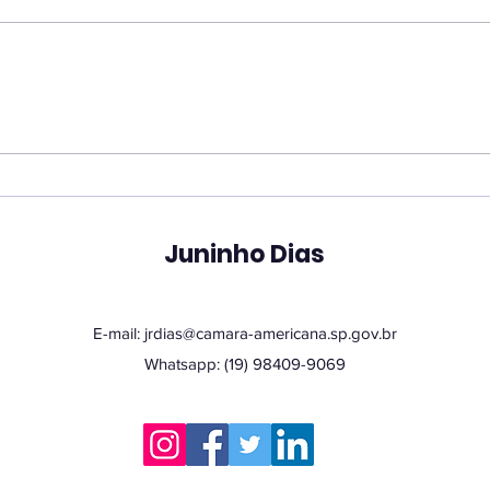
Vereador Juninho Dias
Ver
propõe programa que
pro
une estudantes e idosos
hor
em oficinas de
San
tecnologia
Juninho Dias
E-mail:
jrdias@camara-americana.sp.gov.br
Whatsapp: (19) 98409-9069