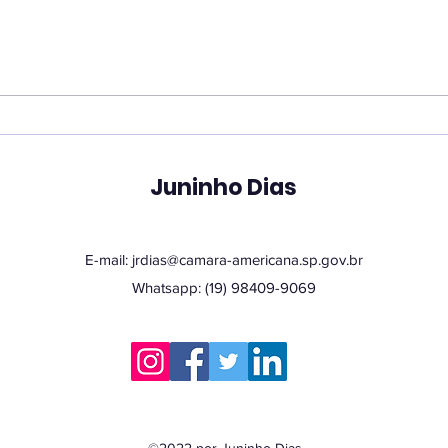
Vereador Juninho Dias
Ver
propõe programa que
pro
une estudantes e idosos
hor
em oficinas de
San
tecnologia
Juninho Dias
E-mail:
jrdias@camara-americana.sp.gov.br
Whatsapp: (19) 98409-9069
©2022 por Juninho Dias.