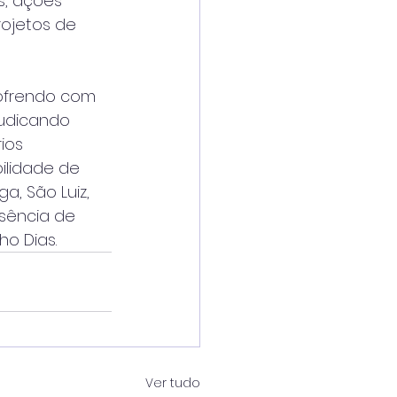
s, ações 
ojetos de 
ofrendo com 
udicando 
ios 
ilidade de 
, São Luiz, 
usência de 
o Dias.
Ver tudo