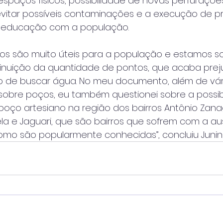
paços físicos, possibilidade de novas perfuraçõe
evitar possíveis contaminações e a execução de pr
e educação com a população. 
nos são muito úteis para a população e estamos s
inuição da quantidade de pontos, que acaba prej
 de buscar água. No meu documento, além de vár
obre poços, eu também questionei sobre a possib
oço artesiano na região dos bairros Antônio Zanaga
 Bela e Jaguari, que são bairros que sofrem com a a
omo são popularmente conhecidas”, concluiu Juninh