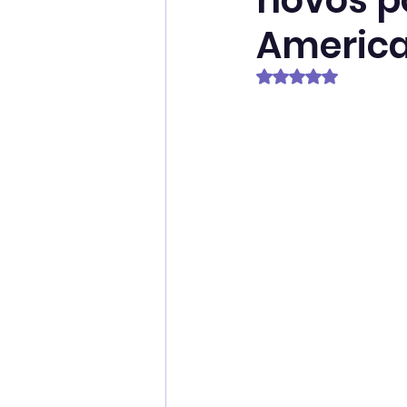
novos p
Americ
Avaliado com NaN