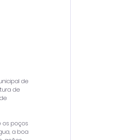
nicipal de 
tura de 
de 
e os poços 
gua, a boa 