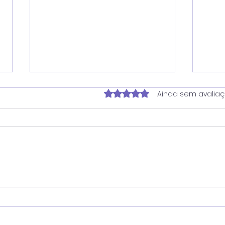
Avaliado com 0 de 5 estrela
Ainda sem avalia
Vereador Juninho Dias
Ver
propõe programa que
pro
une estudantes e idosos
hor
em oficinas de
San