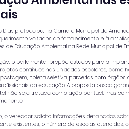
ação Ambiental nas e
ais
 de 5 estrelas.
o Dias protocolou, na Câmara Municipal de Americ
querimento voltados ao fortalecimento e à amplia
 de Educação Ambiental na Rede Municipal de Ens
ação, o parlamentar propõe estudos para a implan
rojetos contínuos nas unidades escolares, como h
ostagem, coleta seletiva, parcerias com órgãos a
rofissionais da educação. A proposta busca garant
l não seja tratada como ação pontual, mas como 
rmanente.
, o vereador solicita informações detalhadas sobr
nte existentes, o número de escolas atendidas, o