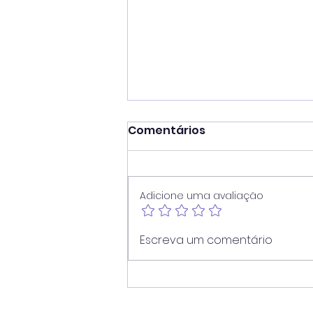
Comentários
Adicione uma avaliação
Juninho reforça atuação
Escreva um comentário
contra dependência em
apostas e cobra
divulgação de