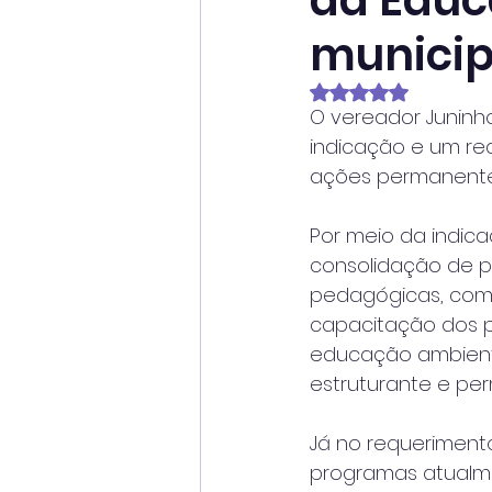
da Educ
municip
Avaliado com NaN
O vereador Juninh
indicação e um re
ações permanentes
Por meio da indic
consolidação de p
pedagógicas, comp
capacitação dos p
educação ambienta
estruturante e pe
Já no requerimento
programas atualme