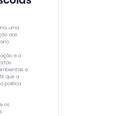
scolas
ana, uma 
ção das 
ino.
tação e a 
ortas 
mbientais e 
ir que a 
política 
e os 
s 