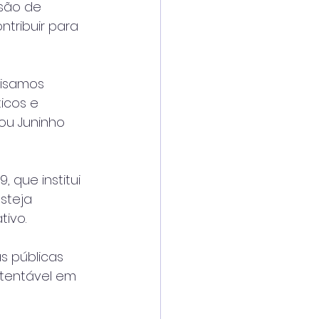
são de 
tribuir para 
cisamos 
icos e 
ou Juninho 
 que institui 
steja 
tivo.
s públicas 
tentável em 