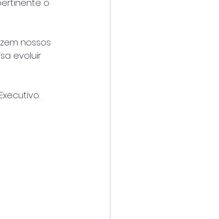
ertinente o 
izem nossos 
sa evoluir 
xecutivo.