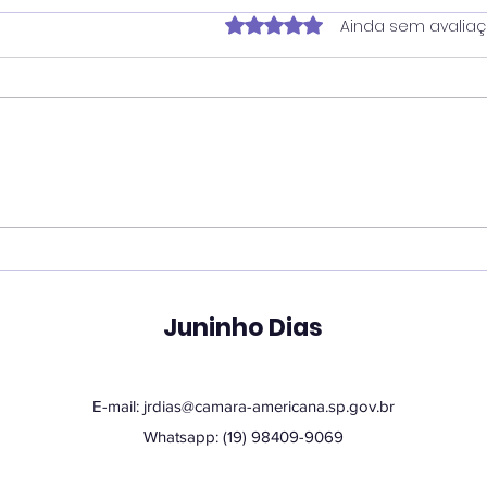
Avaliado com 0 de 5 estrela
Ainda sem avalia
Vereador Juninho Dias
Ver
propõe programa que
pro
une estudantes e idosos
hor
em oficinas de
San
tecnologia
Juninho Dias
E-mail:
jrdias@camara-americana.sp.gov.br
Whatsapp: (19) 98409-9069