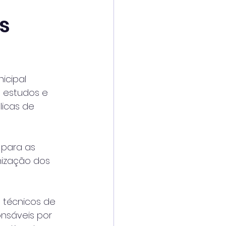
s
icipal 
e estudos e 
icas de 
 para as 
nização dos 
técnicos de 
onsáveis por 