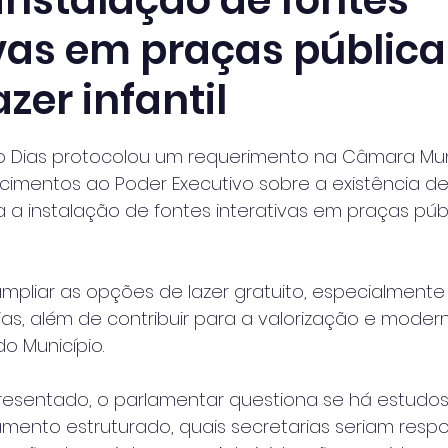
instalação de fontes
ivas em praças pública
azer infantil
 de 5 estrelas.
o Dias protocolou um requerimento na Câmara Mun
ecimentos ao Poder Executivo sobre a existência d
a instalação de fontes interativas em praças públ
 ampliar as opções de lazer gratuito, especialmente
lias, além de contribuir para a valorização e moder
o Município.
sentado, o parlamentar questiona se há estudos 
jamento estruturado, quais secretarias seriam resp