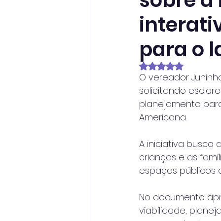
sobre a 
interat
para o l
Avaliado com NaN
O vereador Juninh
solicitando esclar
planejamento para 
Americana.
A iniciativa busca
crianças e as famí
espaços públicos d
No documento apre
viabilidade, plane