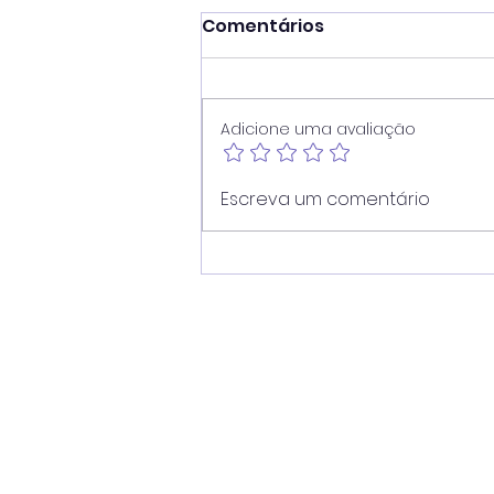
Comentários
Adicione uma avaliação
Juninho reforça atuação
Escreva um comentário
contra dependência em
apostas e cobra
divulgação de
atendimento ampliado
pelo SUS