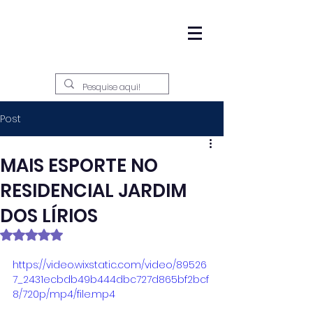
Post
MAIS ESPORTE NO
RESIDENCIAL JARDIM
DOS LÍRIOS
Avaliado com NaN de 5 estrelas.
https://video.wixstatic.com/video/89526
7_2431ecbdb49b444dbc727d865bf2bcf
8/720p/mp4/file.mp4