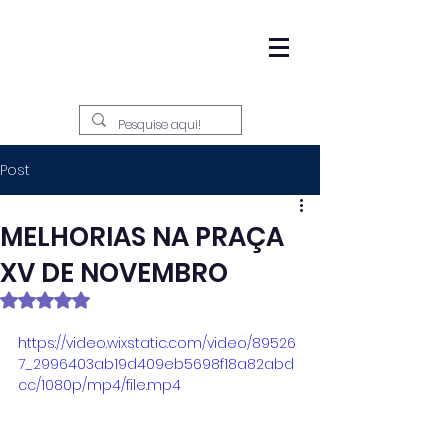
Post
MELHORIAS NA PRAÇA
XV DE NOVEMBRO
Avaliado com NaN de 5 estrelas.
https://video.wixstatic.com/video/89526
7_2996403ab19d409eb5698f18a82abd
cc/1080p/mp4/file.mp4