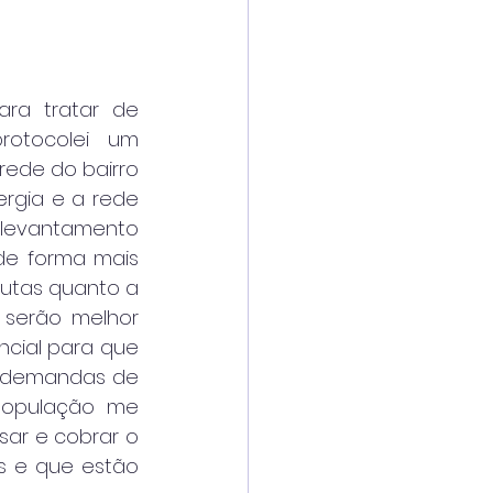
ara tratar de 
otocolei um 
ede do bairro 
rgia e a rede 
 levantamento 
e forma mais 
utas quanto a 
 serão melhor 
cial para que 
e demandas de 
população me 
ar e cobrar o 
s e que estão 