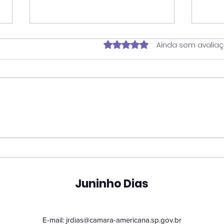
Avaliado com 0 de 5 estrela
Ainda sem avalia
Juninho reforça atuação
Ver
contra dependência em
pro
apostas e cobra
une
divulgação de
em 
atendimento ampliado
tec
Juninho Dias
pelo SUS
E-mail:
jrdias@camara-americana.sp.gov.br