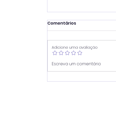
Comentários
Adicione uma avaliação
Vereador Juninho Dias
Escreva um comentário
propõe modernização
dos pontos de ônibus de
Americana