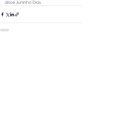
disse Juninho Dias.
Ver tudo
Posts recentes