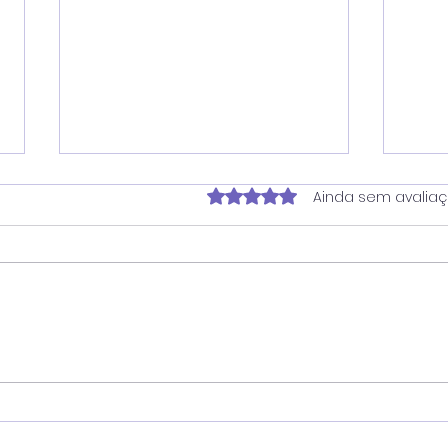
Avaliado com 0 de 5 estrela
Ainda sem avalia
Vereador Juninho Dias
Ver
propõe programa que
pro
une estudantes e idosos
hor
em oficinas de
San