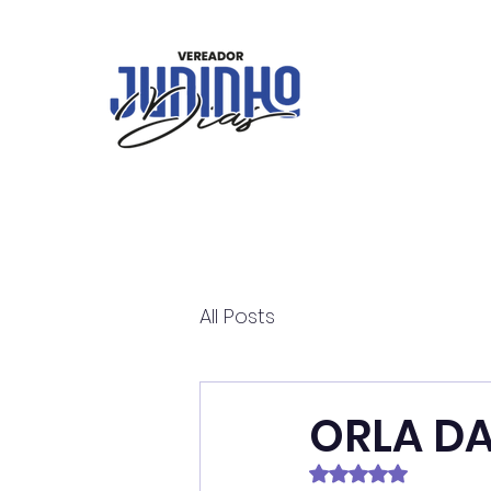
All Posts
ORLA D
Avaliado com NaN