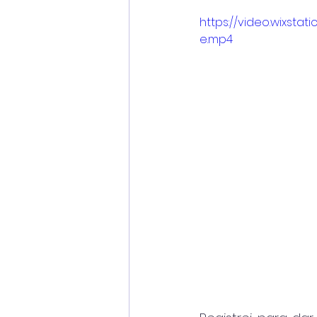
https://video.wixst
e.mp4