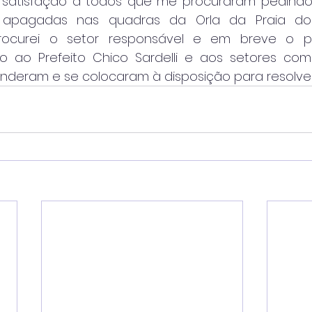
r satisfação a todos que me procuraram pedindo
 apagadas nas quadras da Orla da Praia dos
rocurei o setor responsável e em breve o pr
do ao Prefeito Chico Sardelli e aos setores co
deram e se colocaram à disposição para resolve