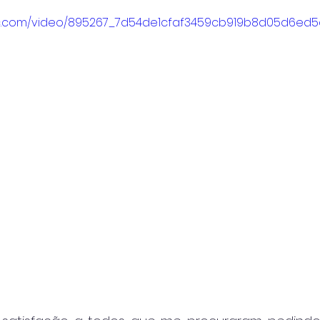
atic.com/video/895267_7d54de1cfaf3459cb919b8d05d6ed5