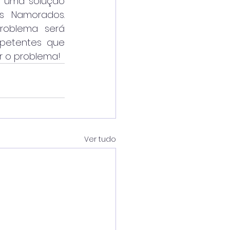
 uma solução 
 Namorados. 
oblema será 
mpetentes que 
r o problema!
Ver tudo