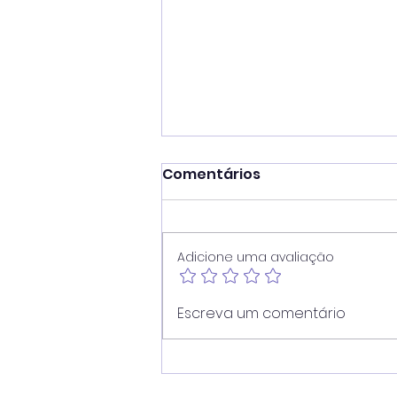
Comentários
Adicione uma avaliação
Juninho reforça atuação
Escreva um comentário
contra dependência em
apostas e cobra
divulgação de