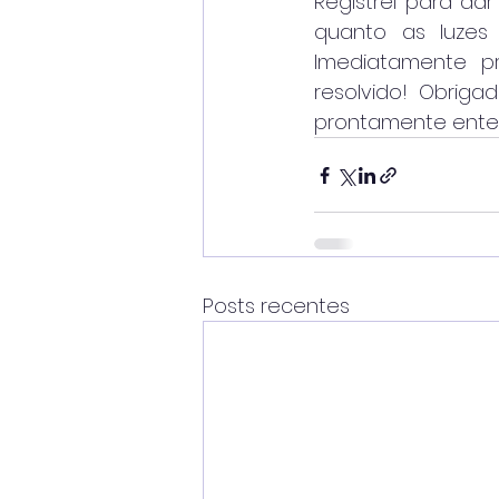
Registrei para da
quanto as luzes
Imediatamente p
resolvido! Obriga
prontamente enten
Posts recentes