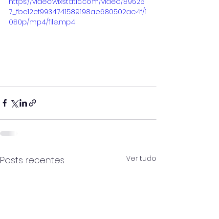
https://video.wixstatic.com/video/89526
7_fbc12cf9934741589198ae680502ae4f/1
080p/mp4/file.mp4
Ver tudo
Posts recentes