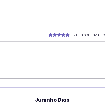
Avaliado com 0 de 5 estrela
Ainda sem avalia
Juninho reforça atuação
Ver
contra dependência em
pro
apostas e cobra
une
divulgação de
em 
atendimento ampliado
tec
Juninho Dias
pelo SUS