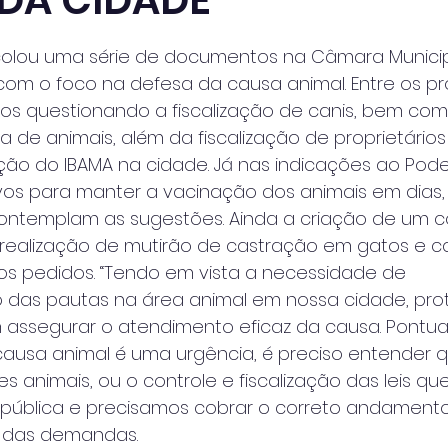
DA CIDADE
 de 5 estrelas.
olou uma série de documentos na Câmara Municip
om o foco na defesa da causa animal. Entre os pro
os questionando a fiscalização de canis, bem co
de animais, além da fiscalização de proprietários
ação do IBAMA na cidade. Já nas indicações ao Poder
ivos para manter a vacinação dos animais em dia
contemplam as sugestões. Ainda a criação de um c
 realização de mutirão de castração em gatos e c
s pedidos. “Tendo em vista a necessidade de 
as pautas na área animal em nossa cidade, prot
 assegurar o atendimento eficaz da causa. Pontua
ausa animal é uma urgência, é preciso entender 
 animais, ou o controle e fiscalização das leis que
pública e precisamos cobrar o correto andamento”,
r das demandas.