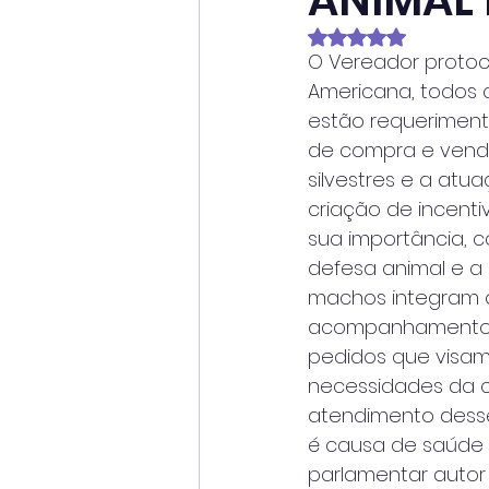
ANIMAL 
Avaliado com NaN
O Vereador protoc
Americana, todos c
estão requeriment
de compra e venda 
silvestres e a atu
criação de incent
sua importância, 
defesa animal e a
machos integram o
acompanhamento d
pedidos que visam
necessidades da c
atendimento desses
é causa de saúde 
parlamentar auto