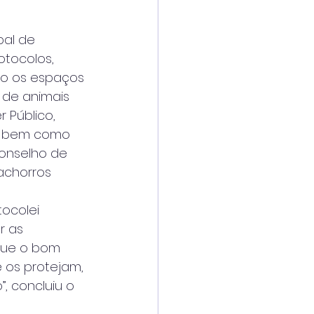
al de 
tocolos, 
mo os espaços 
 de animais 
 Público, 
s, bem como 
onselho de 
achorros 
ocolei 
r as 
que o bom 
 os protejam, 
 concluiu o 