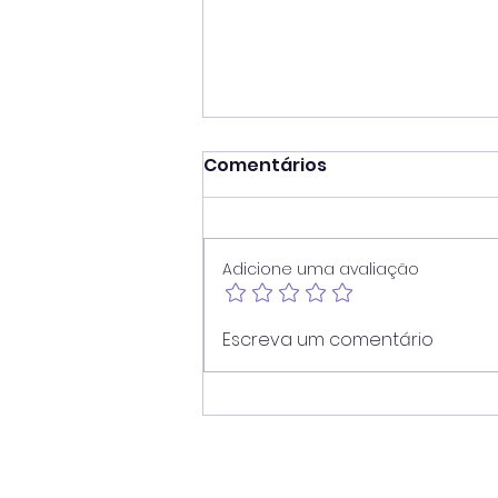
Comentários
Adicione uma avaliação
Vereador Juninho Dias
Escreva um comentário
propõe modernização
dos pontos de ônibus de
Americana