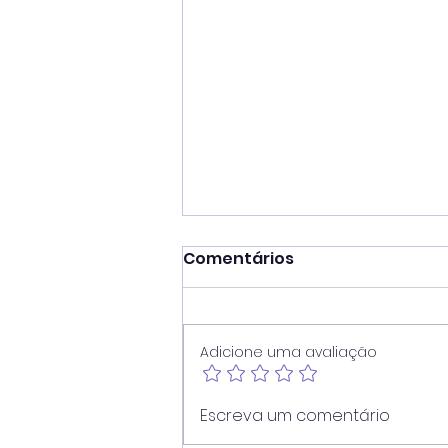
Comentários
Adicione uma avaliação
Vereador Juninho Dias
Escreva um comentário
propõe programa que