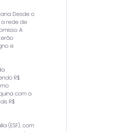
ana. Desde o 
 a rede de 
misso. A 
terão 
gno e 
da 
endo R$ 
omo 
squina com a 
ais R$ 
ia (ESF), com 