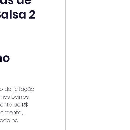
as de
alsa 2
ho
o de licitação 
nos bairros 
mento de R$ 
cimento), 
hado na 