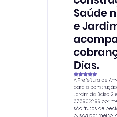
constru
Saúde n
e Jardi
acompa
cobranç
Dias.
Avaliado com NaN
A Prefeitura de Ame
para a construção
Jardim da Balsa 2 
6.559.022,99 por 
são frutos de ped
busca por melhoria