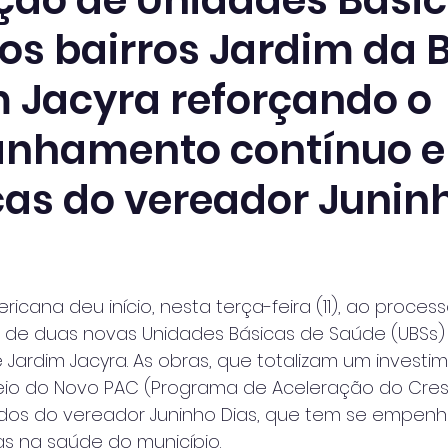
ção de Unidades Básic
os bairros Jardim da B
m Jacyra reforçando o
nhamento contínuo e
as do vereador Junin
 de 5 estrelas.
ricana deu início, nesta terça-feira (11), ao process
 de duas novas Unidades Básicas de Saúde (UBSs) 
e Jardim Jacyra. As obras, que totalizam um investi
meio do Novo PAC (Programa de Aceleração do Cres
idos do vereador Juninho Dias, que tem se empen
s na saúde do município.