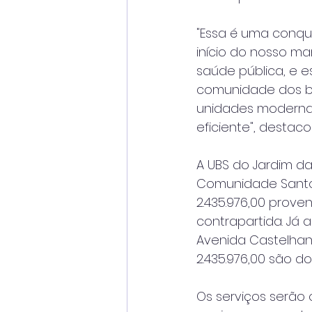
"Essa é uma conqu
início do nosso ma
saúde pública, e 
comunidade dos bai
unidades moderna
eficiente", destaco
A UBS do Jardim da 
Comunidade Santo E
2.435.976,00 prove
contrapartida. Já 
Avenida Castelhano
2.435.976,00 são do
Os serviços serão 