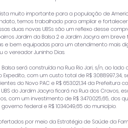
ista muito importante para a população de Americ
ndato, temos trabalhado para ampliar e fortalecer
essas duas novas UBSs são um reflexo desse compro
rros Jardim da Balsa 2 e Jardim Jacyra em breve 
s e bem equipadas para um atendimento mais di
u o vereador Juninho Dias.
Balsa será construída na Rua Rio Jari, s/n, ao lado 
xpedito, com um custo total de R$ 3.088.997,34, s
nientes do Novo PAC e R$ 653.021,34 da Prefeitura c
a UBS do Jardim Jacyra ficará na Rua dos Cravos, e
s, com um investimento de R$ 3.470.025,65, dos qu
 governo federal e R$ 1.034.049,65 do município.
ofertados por meio da Estratégia de Saúde da Famíl