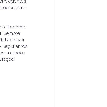
em, agentes 
rmácias para 
resultado de 
. "Sempre 
feliz em ver 
. Seguiremos 
as unidades 
ulação 