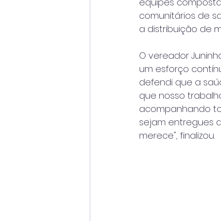
equipes compostas
comunitários de sa
a distribuição de 
O vereador Juninho
um esforço contín
defendi que a saúd
que nosso trabalh
acompanhando tod
sejam entregues d
merece", finalizou.