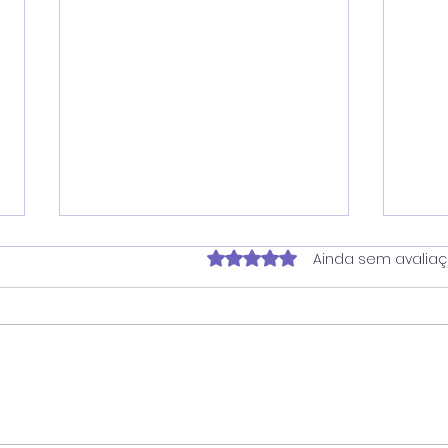
Avaliado com 0 de 5 estrela
Ainda sem avalia
Verador Juninho Dias
Ver
propõe ampliação do
soli