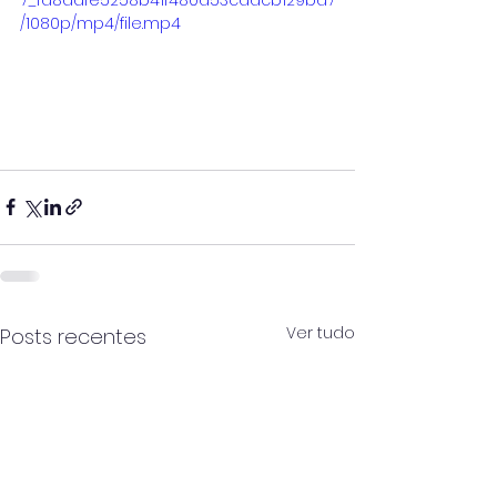
7_fa8aafe5258b41f480d53cadcb129bd7
/1080p/mp4/file.mp4
Ver tudo
Posts recentes