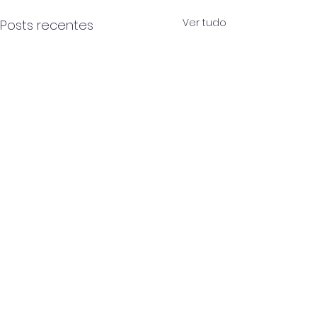
Ver tudo
Posts recentes
Comentários
0.0 / 5 (0)