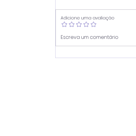
Adicione uma avaliação
Vereador Juninho Dias
Escreva um comentário
propõe modernização
dos pontos de ônibus de
Americana