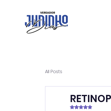
All Posts
RETINO
Avaliado com NaN