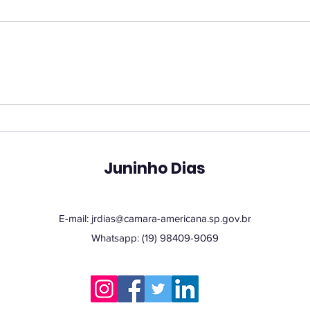
Juninho reforça atuação
Ver
contra dependência em
pro
apostas e cobra
une
divulgação de
em 
atendimento ampliado
tec
Juninho Dias
pelo SUS
E-mail:
jrdias@camara-americana.sp.gov.br
Whatsapp: (19) 98409-9069