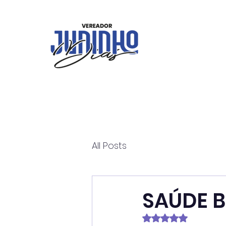
All Posts
SAÚDE 
Avaliado com NaN