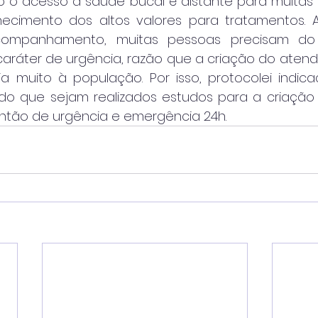
o acesso à saúde bucal é distante para muitas 
ecimento dos altos valores para tratamentos. A
companhamento, muitas pessoas precisam do 
aráter de urgência, razão que a criação do atend
ia muito à população. Por isso, protocolei indic
ando que sejam realizados estudos para a criação 
ntão de urgência e emergência 24h.