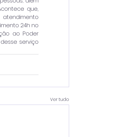
pessoas; além 
contece que, 
atendimento 
imento 24h no 
ação ao Poder 
desse serviço 
Ver tudo