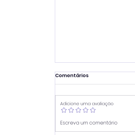
Comentários
Adicione uma avaliação
Vereador Juninho Dias
Escreva um comentário
propõe modernização