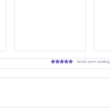
Avaliado com 0 de 5 estrela
Ainda sem avalia
Juninho reforça atuação
Ver
contra dependência em
pro