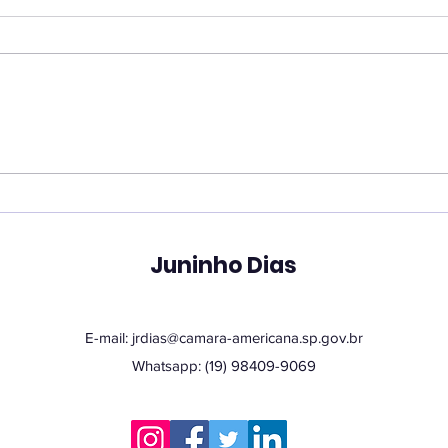
Verador Juninho Dias
Ver
propõe ampliação do
soli
horário do Banco de
for
Sangue de Americana
oxig
em 
Juninho Dias
E-mail:
jrdias@camara-americana.sp.gov.br
Whatsapp: (19) 98409-9069