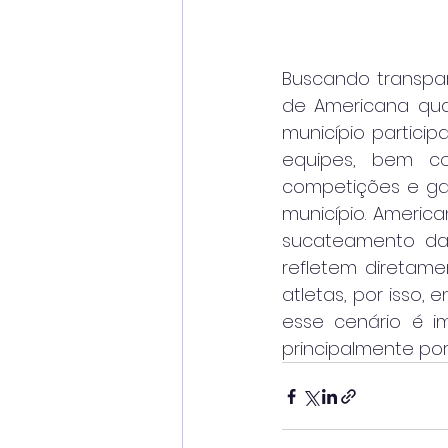
Buscando transpar
de Americana qua
município particip
equipes, bem co
competições e gar
município. Americ
sucateamento das 
refletem diretam
atletas, por isso,
esse cenário é 
principalmente por