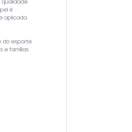
 qualidade 
pel é 
te aplicada 
o do esporte 
 e famílias 