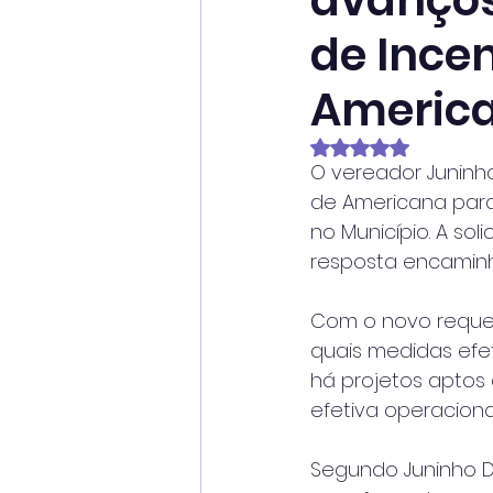
avanços
de Ince
Americ
Avaliado com NaN
O vereador Juninh
de Americana para
no Município. A so
resposta encaminh
Com o novo requer
quais medidas efet
há projetos aptos
efetiva operacional
Segundo Juninho Di