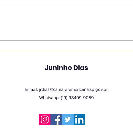
Vereador Juninho Dias
Ver
propõe programa que
pro
une estudantes e idosos
hor
em oficinas de
San
tecnologia
Juninho Dias
E-mail:
jrdias@camara-americana.sp.gov.br
Whatsapp: (19) 98409-9069