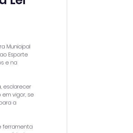
 Lei
a Municipal 
ao Esporte 
os e na 
 esclarecer 
em vigor, se 
para a 
e ferramenta 