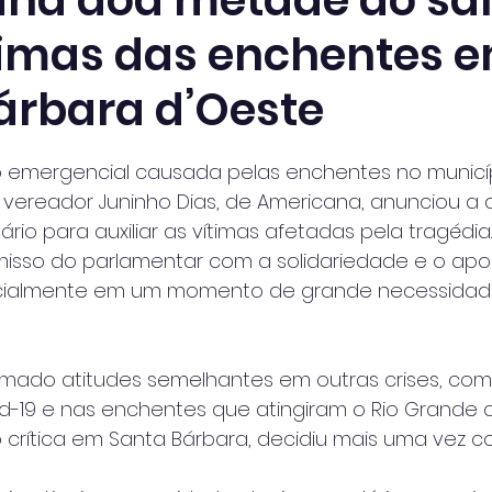
na doa metade do sal
timas das enchentes 
árbara d’Oeste
 de 5 estrelas.
o emergencial causada pelas enchentes no municí
o vereador Juninho Dias, de Americana, anunciou a
io para auxiliar as vítimas afetadas pela tragédia. A
isso do parlamentar com a solidariedade e o apo
ecialmente em um momento de grande necessidad
tomado atitudes semelhantes em outras crises, com
19 e nas enchentes que atingiram o Rio Grande do
 crítica em Santa Bárbara, decidiu mais uma vez con