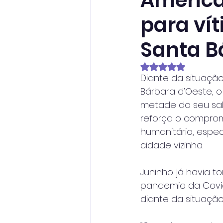
America
para ví
Santa B
Avaliado com NaN
Diante da situaçã
Bárbara d’Oeste, 
metade do seu salár
reforça o comprom
humanitário, esp
cidade vizinha.
Juninho já havia 
pandemia da Covid-
diante da situação