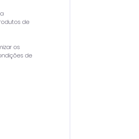
a 
rodutos de 
izar os 
ondições de 