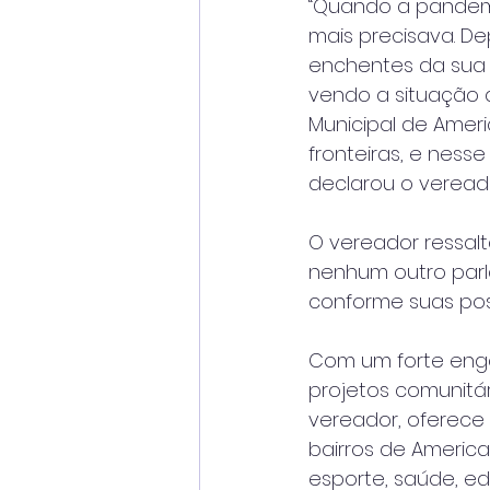
“Quando a pandemi
mais precisava. De
enchentes da sua hi
vendo a situação 
Municipal de Ameri
fronteiras, e ness
declarou o vereado
O vereador ressal
nenhum outro parl
conforme suas poss
Com um forte enga
projetos comunitári
vereador, oferece
bairros de Americ
esporte, saúde, e