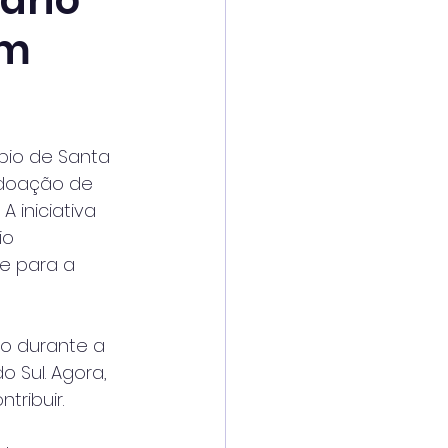
ário
em
pio de Santa 
 doação de 
 iniciativa 
io 
e para a 
o durante a 
 Sul. Agora, 
tribuir.