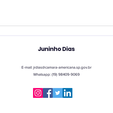
Juninho reforça atuação
Ver
contra dependência em
pro
apostas e cobra
une
divulgação de
em 
atendimento ampliado
tec
Juninho Dias
pelo SUS
E-mail:
jrdias@camara-americana.sp.gov.br
Whatsapp: (19) 98409-9069