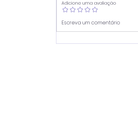
Adicione uma avaliação
Vereador Juninho Dias
Escreva um comentário
propõe modernização
dos pontos de ônibus de
Americana