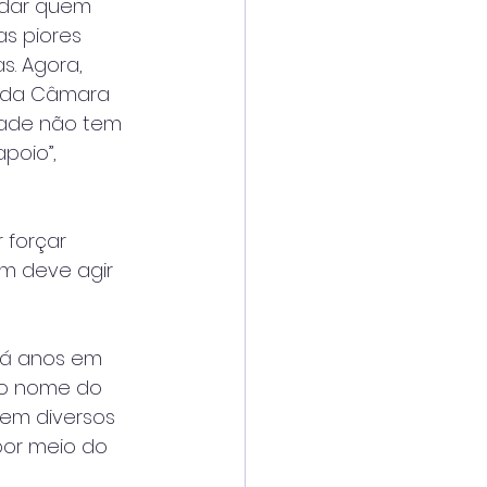
udar quem 
s piores 
s. Agora, 
s da Câmara 
dade não tem 
poio”, 
 forçar 
m deve agir 
há anos em 
a o nome do 
em diversos 
por meio do 