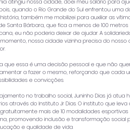
a atingiu nossa cidade, doei meu salário para aj
pois, quando o Rio Grande do Sul enfrentou uma da
stória, também me mobilizei para auxiliar as vítima
de Santa Bárbara, que fica a menos de 100 metro
cana, eu não poderia deixar de ajudar. A solidarie
e momento, nossa cidade vizinha precisa do nosso a
r.
ta que essa é uma decisão pessoal e que não quer
amentar a fazer o mesmo, reforçando que cada u
ibilidades e convicções.
jamento no trabalho social, Juninho Dias já atua 
os através do Instituto Jr Dias. O instituto que lev
 gratuitamente mais de 10 modalidades esportivas 
ana, promovendo inclusão e transformação social 
ducação e qualidade de vida.