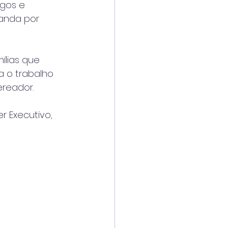
gos e 
anda por 
ílias que 
 o trabalho 
reador.
 Executivo, 