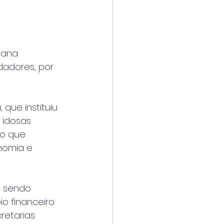
cana 
dadores, por 
que instituiu 
 idosas 
o que 
nomia e 
, sendo 
o financeiro 
retarias 