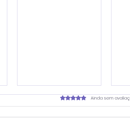
Avaliado com 0 de 5 estrela
Ainda sem avalia