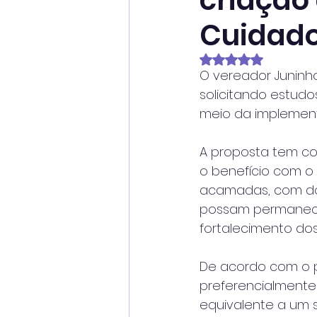
criação
Cuidado
Avaliado com NaN
O vereador Juninh
solicitando estudo
meio da implement
A proposta tem como
o benefício com o 
acamadas, com do
possam permanece
fortalecimento dos 
De acordo com o p
preferencialmente
equivalente a um s