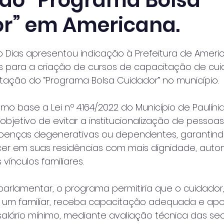
 do “Programa Bolsa
r” em Americana.
 de 5 estrelas.
o Dias apresentou indicação à Prefeitura de Ameri
s para a criação de cursos de capacitação de cui
ação do “Programa Bolsa Cuidador” no município.
 base a Lei nº 4.164/2022 do Município de Paulínia, 
objetivo de evitar a institucionalização de pessoas
enças degenerativas ou dependentes, garantind
r em suas residências com mais dignidade, auto
vínculos familiares.
arlamentar, o programa permitiria que o cuidador
 um familiar, receba capacitação adequada e apoi
alário mínimo, mediante avaliação técnica das sec