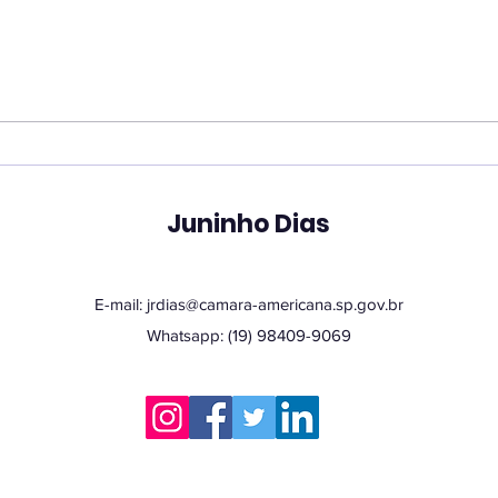
Vereador Juninho Dias
Ver
propõe programa que
pro
une estudantes e idosos
hor
em oficinas de
San
tecnologia
Juninho Dias
E-mail:
jrdias@camara-americana.sp.gov.br
Whatsapp: (19) 98409-9069