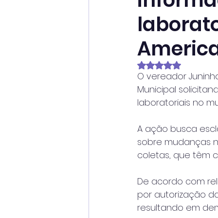
informa
laborato
Americ
Avaliado com NaN
O vereador Juninh
Municipal solicita
laboratoriais no mun
A ação busca escl
sobre mudanças no
coletas, que têm c
De acordo com rel
por autorização d
resultando em demo