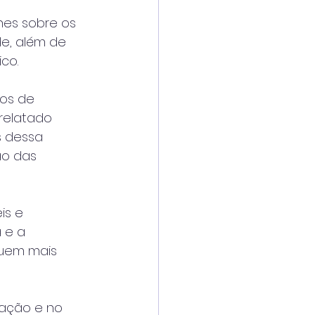
hes sobre os 
e, além de 
co.
os de 
relatado 
s dessa 
ão das 
is e 
 e a 
uem mais 
zação e no 