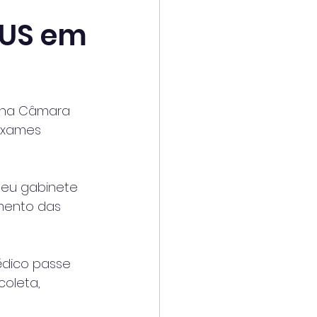
 SUS em
4 na Câmara 
exames 
eu gabinete 
mento das 
dico passe 
oleta, 