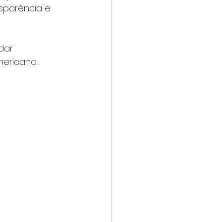
parência e 
dar 
ericana.