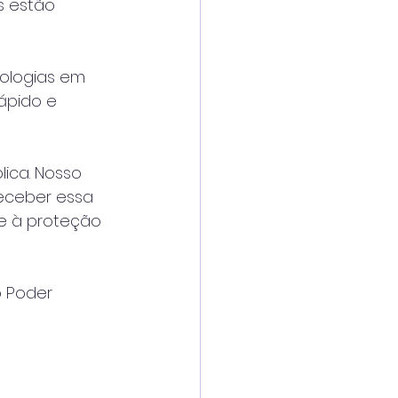
s estão 
ologias em 
ápido e 
ica. Nosso 
eceber essa 
e à proteção 
 Poder 