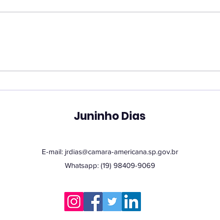
Vereador Juninho Dias
Ver
propõe programa que
pro
une estudantes e idosos
hor
em oficinas de
San
tecnologia
Juninho Dias
E-mail:
jrdias@camara-americana.sp.gov.br
Whatsapp: (19) 98409-9069