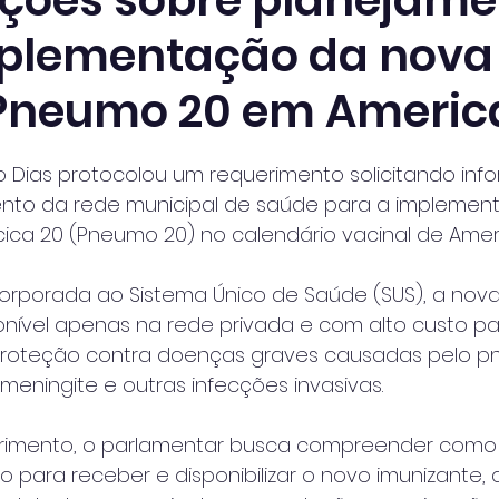
ções sobre planejame
plementação da nova
Pneumo 20 em Ameri
 de 5 estrelas.
o Dias protocolou um requerimento solicitando inf
nto da rede municipal de saúde para a implemen
ca 20 (Pneumo 20) no calendário vacinal de Amer
rporada ao Sistema Único de Saúde (SUS), a nova
onível apenas na rede privada e com alto custo pa
a proteção contra doenças graves causadas pelo 
eningite e outras infecções invasivas.
rimento, o parlamentar busca compreender como 
 para receber e disponibilizar o novo imunizante, 