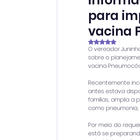
informa
para im
vacina 
Avaliado com NaN
O vereador Juninh
sobre o planejame
vacina Pneumocóci
Recentemente inco
antes estava disp
famílias, amplia 
como pneumonia, m
Por meio do reque
está se preparando