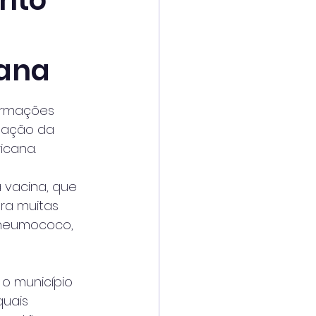
nto
cana
ormações 
tação da 
icana.
 vacina, que 
ra muitas 
pneumococo, 
o município 
quais 