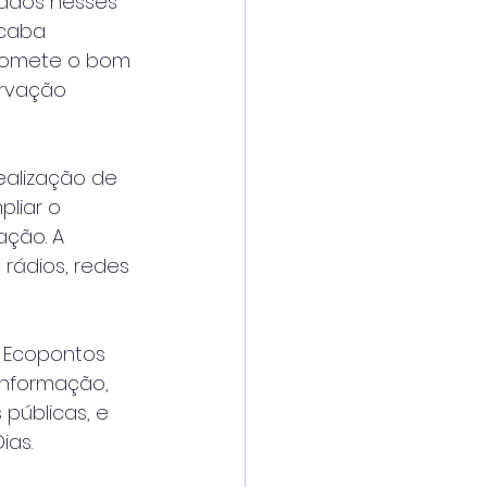
ados nesses 
acaba 
promete o bom 
rvação 
ealização de 
liar o 
ação. A 
rádios, redes 
 Ecopontos 
informação, 
públicas, e 
ias.