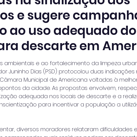
as na sinalização dos
os e sugere campanh
vo ao uso adequado do
para descarte em Ame
 de 5 estrelas.
s ambientais e ao fortalecimento da limpeza urba
dor Juninho Dias (PSD) protocolou duas indicações
 Câmara Municipal de Americana voltadas à melhori
opontos da cidade. As propostas envolvem, respec
lização adequada nos locais de descarte e a reali
ientização para incentivar a população a utilizá-
tar, diversos moradores relataram dificuldades em