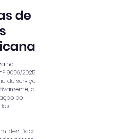
as de
s
ricana
na no 
 nº 9096/2025 
a do serviço 
tivamente, a 
zação de 
los 
 identificar 