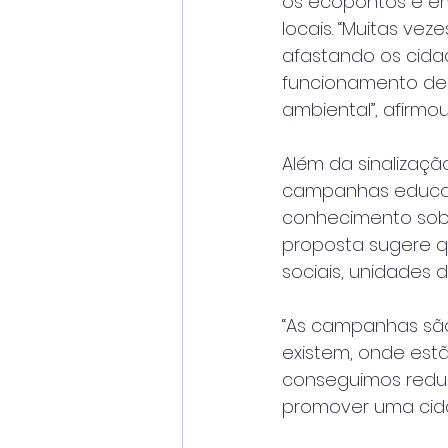
os ecopontos e e
locais. “Muitas vez
afastando os cida
funcionamento de
ambiental”, afirmo
Além da sinalizaçã
campanhas educati
conhecimento sobre
proposta sugere qu
sociais, unidades 
“As campanhas são
existem, onde est
conseguimos reduzi
promover uma cidad