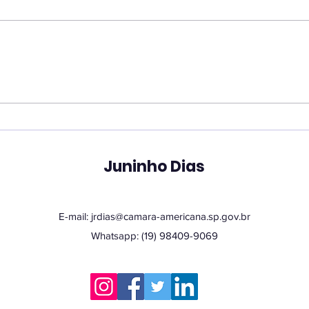
Vereador Juninho Dias
Ver
propõe programa que
pro
une estudantes e idosos
hor
em oficinas de
San
tecnologia
Juninho Dias
E-mail:
jrdias@camara-americana.sp.gov.br
Whatsapp: (19) 98409-9069