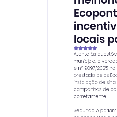
melhori
Ecopont
incenti
locais 
Avaliado com NaN
Atento às questõe
município, o verea
e nº 9097/2025 na
prestado pelos Ec
instalação de sina
campanhas de consc
corretamente.
Segundo o parlamen