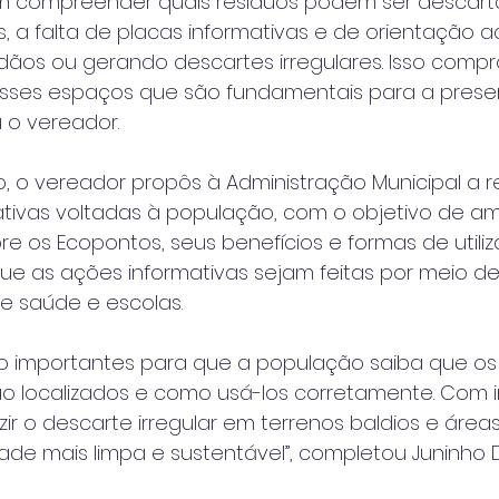
m compreender quais resíduos podem ser descart
es, a falta de placas informativas e de orientação 
dãos ou gerando descartes irregulares. Isso com
sses espaços que são fundamentais para a prese
u o vereador.
o, o vereador propôs à Administração Municipal a r
vas voltadas à população, com o objetivo de amp
 os Ecopontos, seus benefícios e formas de utiliz
e as ações informativas sejam feitas por meio de 
de saúde e escolas.
 importantes para que a população saiba que os
ão localizados e como usá-los corretamente. Com 
r o descarte irregular em terrenos baldios e áreas 
e mais limpa e sustentável”, completou Juninho D