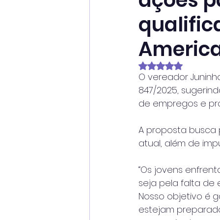
ações p
qualifi
Americ
Avaliado com NaN
O vereador Juninh
847/2025, sugerin
de empregos e pro
A proposta busca
atual, além de imp
“Os jovens enfrent
seja pela falta de
Nosso objetivo é 
estejam preparado