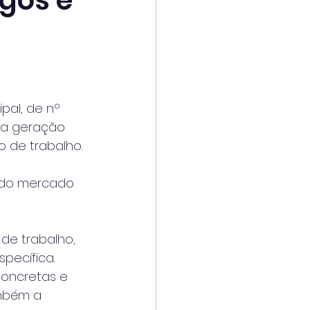
gos e
al, de nº 
 a geração 
 de trabalho.
 do mercado 
de trabalho, 
pecífica. 
concretas e 
mbém a 