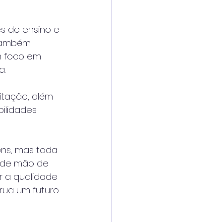
s de ensino e 
 Também 
m foco em 
a.
itação, além 
ilidades 
ens, mas toda 
 de mão de 
r a qualidade 
rua um futuro 