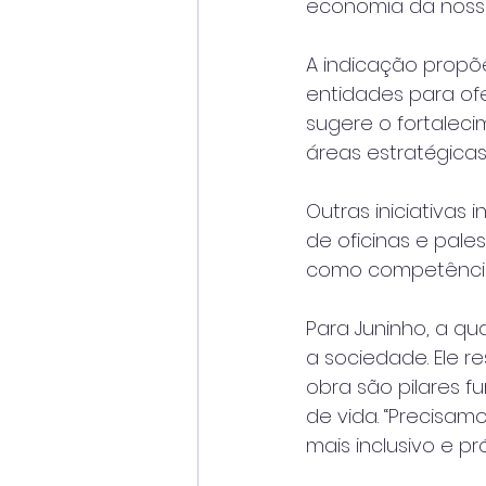
economia da nossa
A indicação propõe
entidades para of
sugere o fortaleci
áreas estratégica
Outras iniciativas
de oficinas e pale
como competência
Para Juninho, a qu
a sociedade. Ele 
obra são pilares 
de vida. “Precisam
mais inclusivo e pr