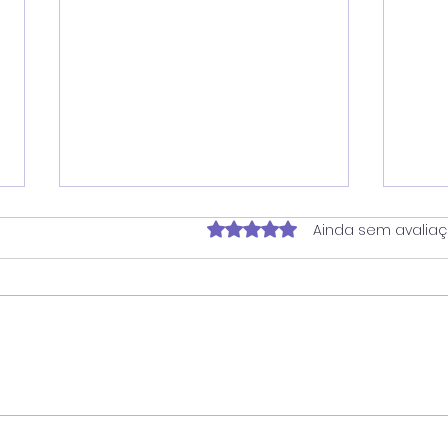
Avaliado com 0 de 5 estrela
Ainda sem avalia
Verador Juninho Dias
Ver
propõe ampliação do
soli
horário do Banco de
for