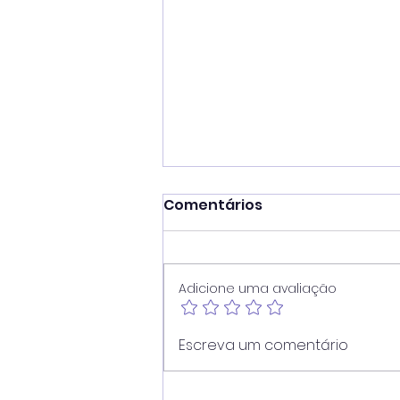
Comentários
Adicione uma avaliação
Vereador Juninho Dias
Escreva um comentário
propõe programa que
une estudantes e idosos