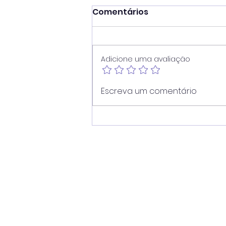
Comentários
Adicione uma avaliação
Juninho reforça atuação
Escreva um comentário
contra dependência em
apostas e cobra
divulgação de
atendimento ampliado
pelo SUS