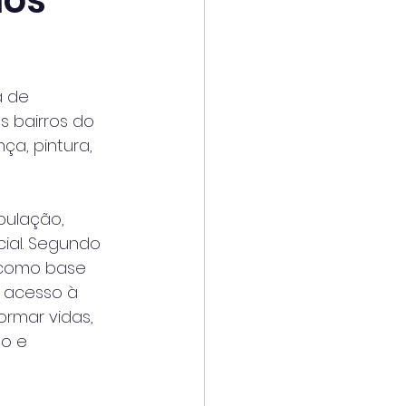
nos
a de 
 bairros do 
ça, pintura, 
pulação, 
ial. Segundo 
s como base 
 acesso à 
rmar vidas, 
o e 