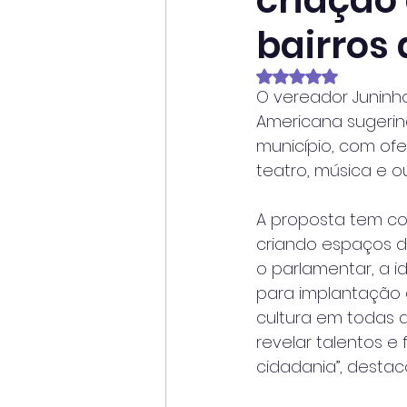
criação
bairros
Avaliado com NaN
O vereador Juninho
Americana sugerind
município, com ofer
teatro, música e ou
A proposta tem com
criando espaços d
o parlamentar, a id
para implantação 
cultura em todas a
revelar talentos e
cidadania”, destac