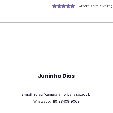
Avaliado com 0 de 5 estrela
Ainda sem avalia
Vereador Juninho Dias
Ver
propõe programa que
pro
une estudantes e idosos
hor
em oficinas de
San
tecnologia
Juninho Dias
E-mail:
jrdias@camara-americana.sp.gov.br
Whatsapp: (19) 98409-9069