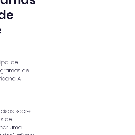
gramas
 de
e
pal de 
ogramas de 
icana. A 
cisas sobre 
s de 
rmar uma 