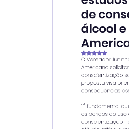
estudos
de cons
álcool e
Americ
Avaliado com NaN
O Vereador Juninh
Americana solicit
conscientização so
proposta visa orie
consequências ass
"É fundamental qu
os perigos do uso
conscientização n