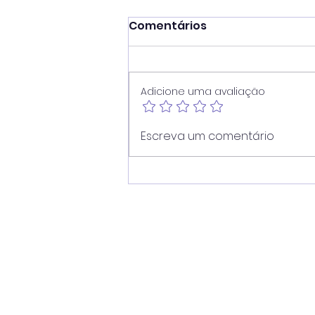
Comentários
Adicione uma avaliação
Juninho reforça atuação
Escreva um comentário
contra dependência em
apostas e cobra
divulgação de
atendimento ampliado
pelo SUS