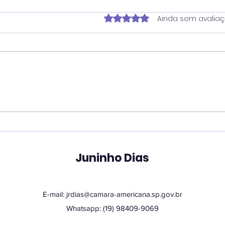
Avaliado com 0 de 5 estrela
Ainda sem avalia
Vereador Juninho Dias
Ver
propõe programa que
pro
une estudantes e idosos
hor
em oficinas de
San
tecnologia
Juninho Dias
E-mail:
jrdias@camara-americana.sp.gov.br
Whatsapp: (19) 98409-9069