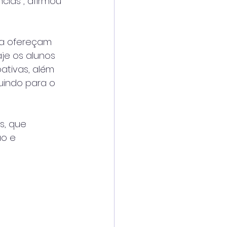
ias", afirmou 
na ofereçam 
e os alunos 
ativas, além 
uindo para o 
, que 
ão e 