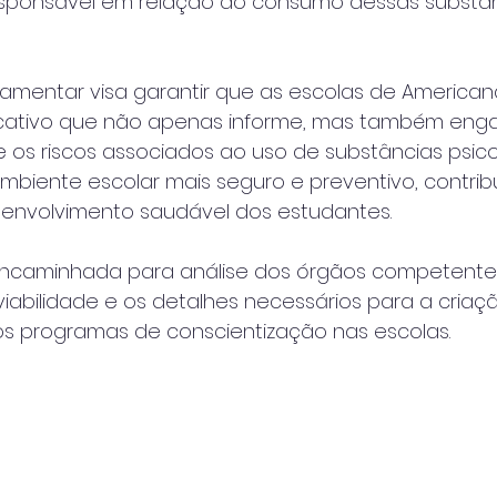
responsável em relação ao consumo dessas substânc
lamentar visa garantir que as escolas de America
ativo que não apenas informe, mas também engaj
 os riscos associados ao uso de substâncias psico
biente escolar mais seguro e preventivo, contrib
envolvimento saudável dos estudantes.
encaminhada para análise dos órgãos competentes
viabilidade e os detalhes necessários para a criaç
 programas de conscientização nas escolas.