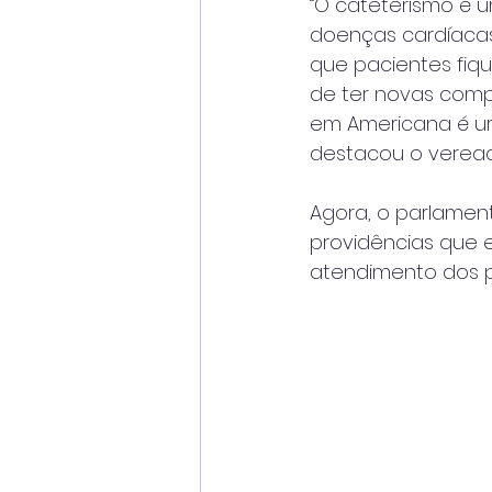
“O cateterismo é 
doenças cardíacas
que pacientes fiq
de ter novas comp
em Americana é ur
destacou o veread
Agora, o parlament
providências que 
atendimento dos p