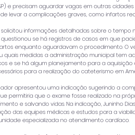
SP) e precisam aguardar vagas em outras cidades p
de levar a complicações graves, como infartos rec
s solicitou informações detalhadas sobre o tempo 
 questionou se há registros de casos em que paci
fartos enquanto aguardavam o procedimento. O v
 quais medidas a administração municipal tem a
scos e se há algum planejamento para a aquisição 
ssários para a realização do cateterismo em Ame
reador apresentou uma indicação sugerindo a com
e permitiria que o exame fosse realizado na própr
imento e salvando vidas. Na indicação, Juninho Di
ção das equipes médicas e estudos para a viabili
nidade especializada no atendimento cardíaco.