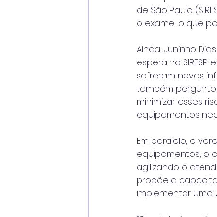
de São Paulo (SIRE
o exame, o que po
Ainda, Juninho Dia
espera no SIRESP e
sofreram novos in
também perguntou
minimizar esses ri
equipamentos nece
Em paralelo, o ve
equipamentos, o qu
agilizando o atend
propõe a capacita
implementar uma u