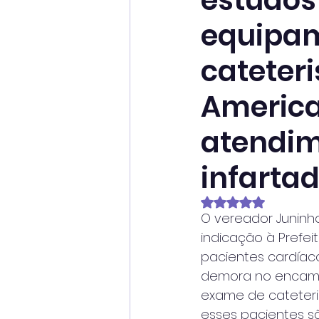
estudos
equipam
cateter
America
atendim
infarta
Avaliado com NaN
O vereador Juninh
indicação à Prefe
pacientes cardíaco
demora no encamin
exame de cateteri
esses pacientes s