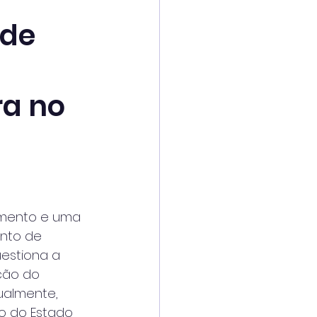
 de
ra no
imento e uma 
nto de 
estiona a 
ção do 
ualmente, 
o do Estado 