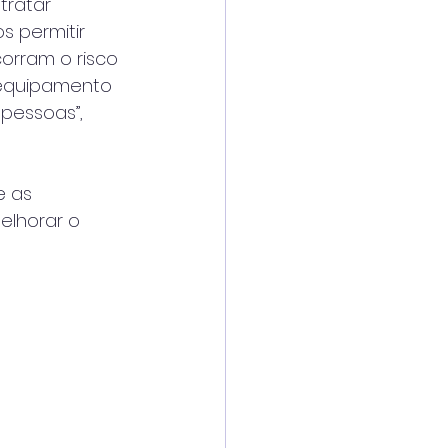
tratar 
 permitir 
rram o risco 
 equipamento 
pessoas”, 
e as 
lhorar o 