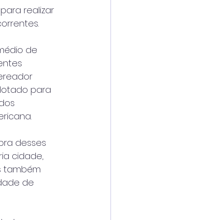
ara realizar 
orrentes.
médio de 
entes 
ereador 
dotado para 
dos 
ricana.
pra desses 
ia cidade, 
as também 
dade de 