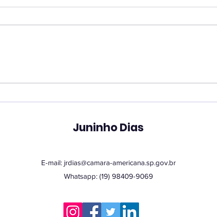
Vereador Juninho Dias
Ver
propõe programa que
pro
une estudantes e idosos
hor
em oficinas de
San
tecnologia
Juninho Dias
E-mail:
jrdias@camara-americana.sp.gov.br
Whatsapp: (19) 98409-9069