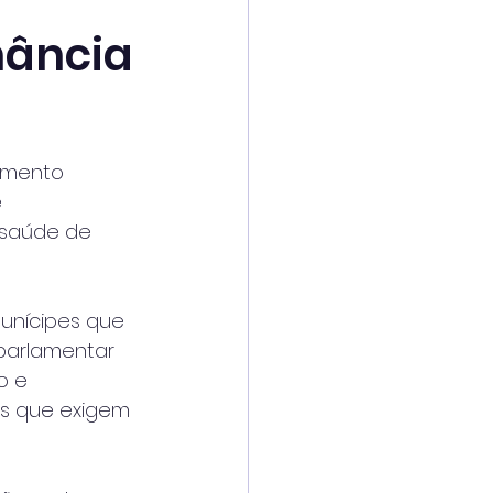
nância
imento 
 
 saúde de 
unícipes que 
 parlamentar 
o e 
s que exigem 