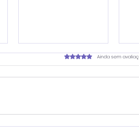
Avaliado com 0 de 5 estrela
Ainda sem avalia
Juninho reforça atuação
Ver
contra dependência em
pro
apostas e cobra
une
divulgação de
em 
atendimento ampliado
tec