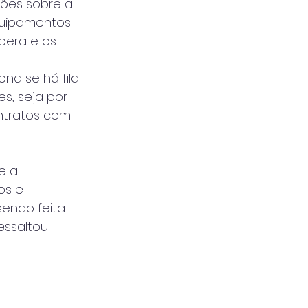
ões sobre a 
quipamentos 
pera e os 
a se há fila 
s, seja por 
ntratos com 
e a 
os e 
endo feita 
essaltou 