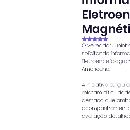
informa
Eletroe
Magnét
Avaliado com NaN
O vereador Juninh
solicitando inform
Eletroencefalogra
Americana.
A iniciativa surgi
relatam dificuldad
destaca que ambos
acompanhamento d
avaliação detalha