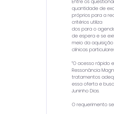
Entre os question
quantidade de exa
próprios para a r
critérios utiliza
dos para o agenda
de espera e se exi
meio da aquisição
clínicas particulares
“O acesso rápido 
Ressonância Magnét
tratamentos adequ
essa oferta e busc
Juninho Dias.
O requerimento seg