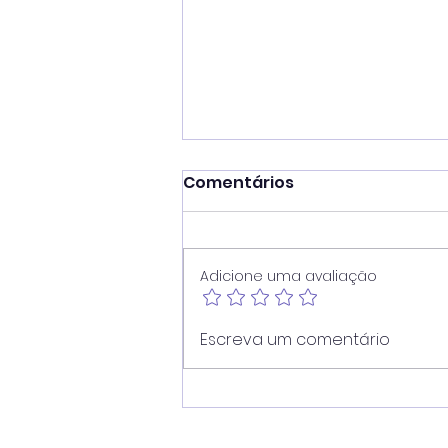
Comentários
Adicione uma avaliação
Vereador Juninho Dias
Escreva um comentário
propõe modernização
dos pontos de ônibus de
Americana