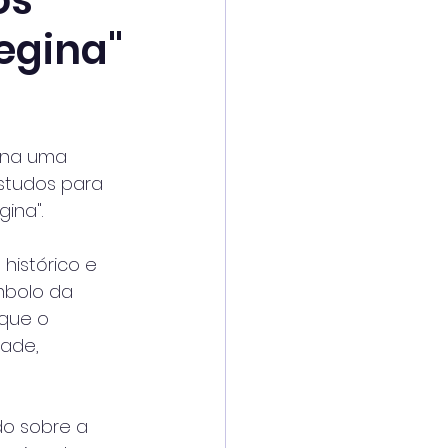
os
Regina"
ana uma 
studos para 
ina".
istórico e 
mbolo da 
 que o 
dade, 
o sobre a 