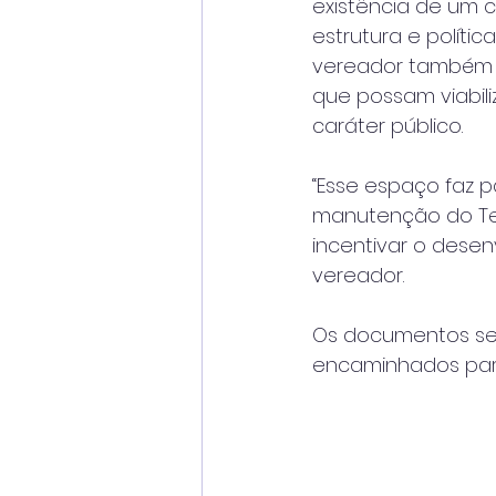
existência de um
estrutura e políti
vereador também p
que possam viabili
caráter público.
“Esse espaço faz p
manutenção do Tea
incentivar o desen
vereador.
Os documentos ser
encaminhados para