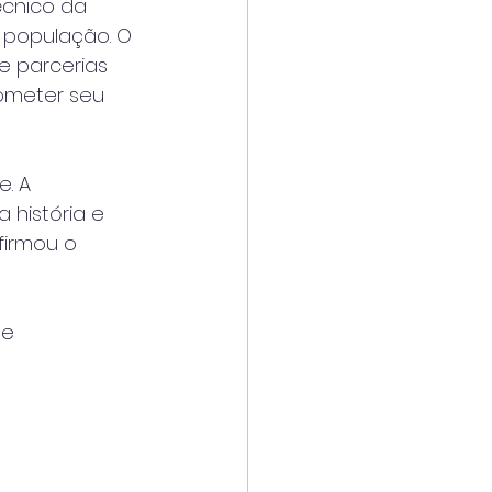
cnico da 
a população. O 
 parcerias 
ometer seu 
. A 
história e 
firmou o 
e 