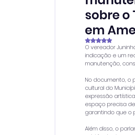
manuten
sobre o 
em Ame
Avaliado com NaN
O vereador Juninh
indicação e um req
manutenção, conser
No documento, o p
cultural do Munic
expressão artístic
espaço precisa de 
garantindo que o p
Além disso, o par