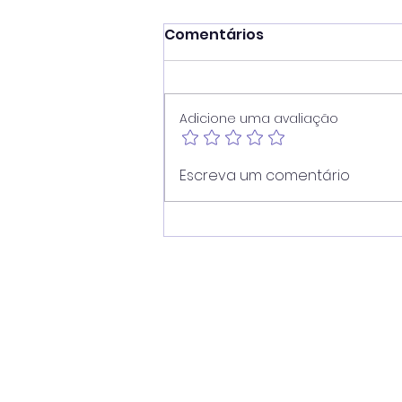
Comentários
Adicione uma avaliação
Juninho reforça atuação
Escreva um comentário
contra dependência em
apostas e cobra
divulgação de
atendimento ampliado
pelo SUS