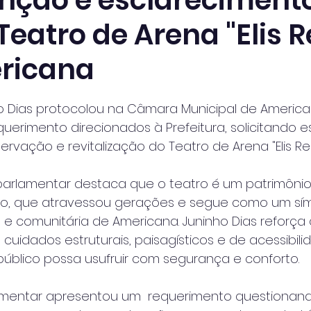
ção e esclareciment
Teatro de Arena "Elis 
ricana
 de 5 estrelas.
o Dias protocolou na Câmara Municipal de Americ
uerimento direcionados à Prefeitura, solicitando e
vação e revitalização do Teatro de Arena "Elis Reg
arlamentar destaca que o teatro é um patrimônio h
ípio, que atravessou gerações e segue como um sí
a e comunitária de Americana. Juninho Dias reforça
cuidados estruturais, paisagísticos e de acessibili
úblico possa usufruir com segurança e conforto.
lamentar apresentou um  requerimento questionand