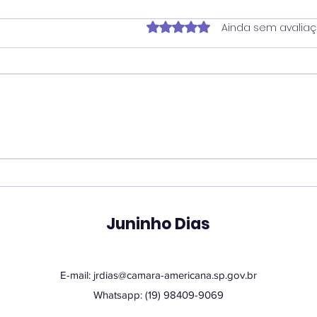
Avaliado com 0 de 5 estrela
Ainda sem avalia
Vereador Juninho Dias
Ver
propõe programa que
pro
une estudantes e idosos
hor
em oficinas de
San
tecnologia
Juninho Dias
E-mail:
jrdias@camara-americana.sp.gov.br
Whatsapp: (19) 98409-9069