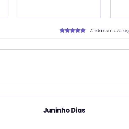
Avaliado com 0 de 5 estrela
Ainda sem avalia
Verador Juninho Dias
Ver
propõe ampliação do
soli
horário do Banco de
for
Sangue de Americana
oxig
em 
Juninho Dias