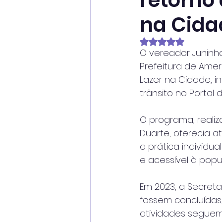
retorno
na Cida
Avaliado com NaN
O vereador Juninho
Prefeitura de Ame
Lazer na Cidade, 
trânsito no Portal
O programa, realiz
Duarte, oferecia a
a prática individu
e acessível à popu
Em 2023, a Secreta
fossem concluídas,
atividades seguem