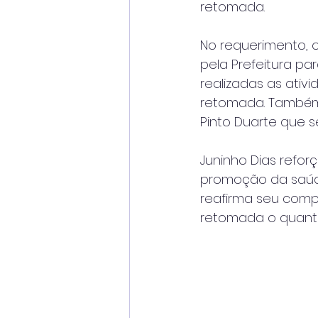
retomada.
No requerimento, o
pela Prefeitura p
realizadas as ativ
retomada. Também 
Pinto Duarte que s
Juninho Dias refor
promoção da saúde
reafirma seu compr
retomada o quanto