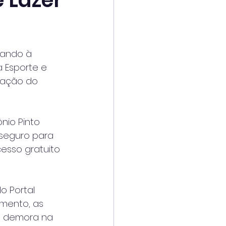
 Lazer
tando à 
 Esporte e 
lação do 
nio Pinto 
 seguro para 
cesso gratuito 
o Portal 
mento, as 
a demora na 