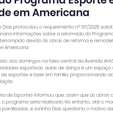
 do Programa Esporte e
de em Americana
 de 5 estrelas.
 Dias protocolou o requerimento nº 137/2025 solici
ricana informações sobre a retomada do Programa
interrompido devido às obras de reforma e remode
 de Americana.
ado aos domingos na faixa central da Avenida Antô
tividades esportivas, aulas de dança e um espaço
al de esportes e lazer em família, proporcionando a
lação.
ria de Esportes informou que, assim que as obras d
 o programa seria reativado. No entanto, até o mo
 paralisadas, e Juninho Dias questiona o motivo d