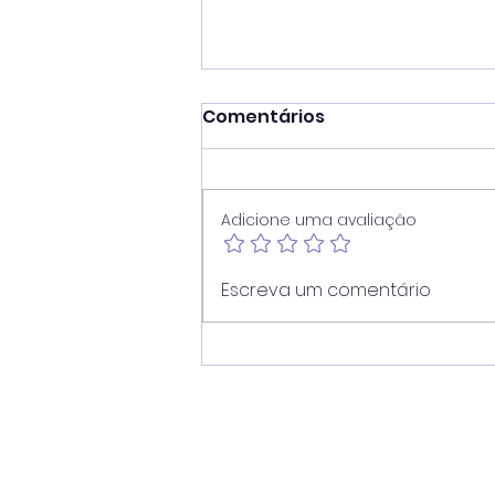
Comentários
Adicione uma avaliação
Vereador Juninho Dias
Escreva um comentário
propõe programa que
une estudantes e idosos
em oficinas de
tecnologia