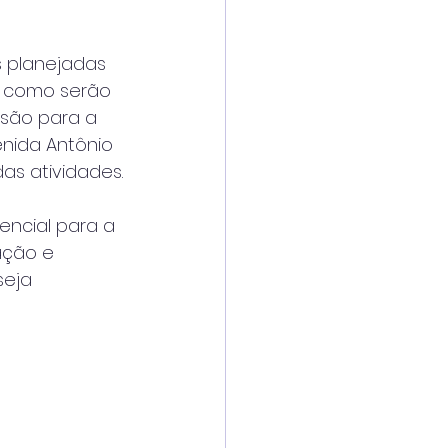
s planejadas 
e como serão 
isão para a 
nida Antônio 
as atividades.
encial para a 
ação e 
seja 