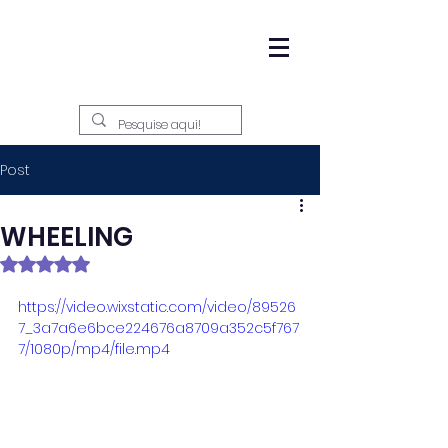
Post
WHEELING
Avaliado com NaN de 5 estrelas.
https://video.wixstatic.com/video/89526
7_3a7a6e6bce224676a8709a352c5f767
7/1080p/mp4/file.mp4