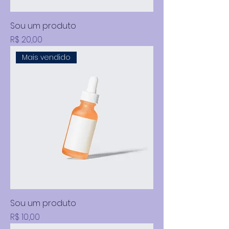
Sou um produto
Preço
R$ 20,00
Mais vendido
Sou um produto
Preço
R$ 10,00