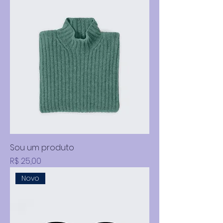
Sou um produto
Preço
R$ 25,00
Novo