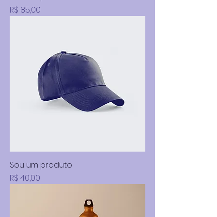
Preço
R$ 85,00
Sou um produto
Preço
R$ 40,00